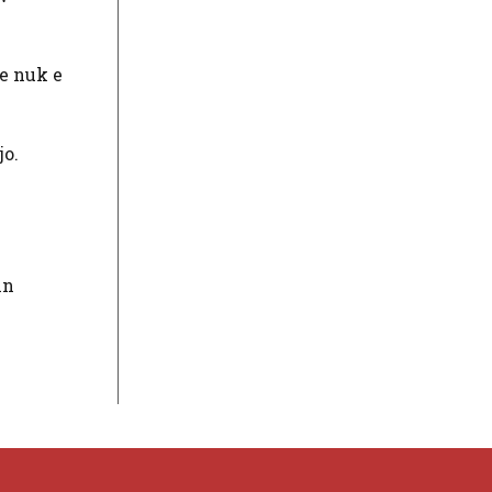
ne nuk e
jo.
in