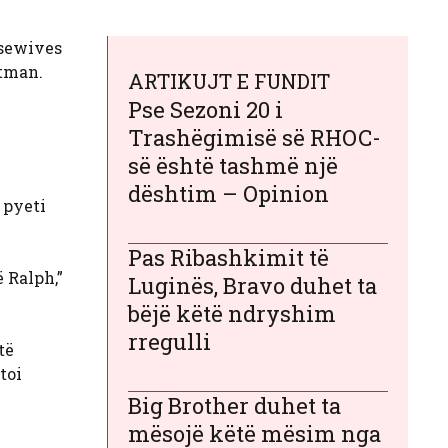
usewives
ttman.
ARTIKUJT E FUNDIT
Pse Sezoni 20 i
Trashëgimisë së RHOC-
së është tashmë një
dështim – Opinion
 pyeti
Pas Ribashkimit të
ë Ralph,”
Luginës, Bravo duhet ta
bëjë këtë ndryshim
rregulli
të
toi
Big Brother duhet ta
mësojë këtë mësim nga