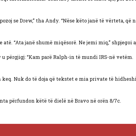
ozoj se Drew,” tha Andy. “Nëse këto janë të vërteta, që 
nte atë. “Ata janë shumë miqësorë. Ne jemi miq,” shpjegoi a
w u përgjigj: “Kam parë Ralph-in të mundi IRS-në vetëm.
keq. Nuk do të doja që tekstet e mia private të hidhesh
nta përfundon këtë të dielë në Bravo në orën 8/7c.