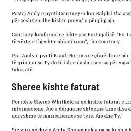
Pastaj Andy e pyeti Courtney-n kur Ralph i tha asaj
për çështjen dhe kishte prova,” u përgjigj ajo.
Courtney konfirmoi se ishte pas Portugalisë. “Po. I
të vërtetë thjesht e shkatërruar”, tha Courtney.
Pra, Andy e pyeti Kandi Burruss se çfarë dinte për 
të grimuar se Ty do të ishte dashuria e saj për vajz
takoi atë.
Sheree kishte faturat
Por ishte Shereé Whitfield ai që kishte faturat e f
informacione. Ajo u dërgua në shtëpinë time disa di
ndryshme të marrëdhënies së tyre. Ajo dhe Ty.”
Siç vuri në dukje Andy, Shereé nuk e pa se kush e 