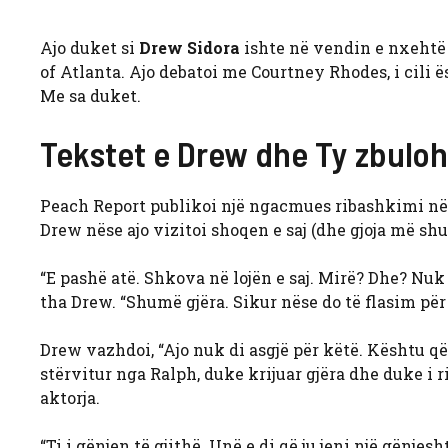
Ajo duket si
Drew Sidora
ishte në vendin e nxehtë 
of Atlanta. Ajo debatoi me Courtney Rhodes, i cili ë
Me sa duket.
Tekstet e Drew dhe Ty zbulo
Peach Report publikoi një ngacmues ribashkimi në
Drew nëse ajo vizitoi shoqen e saj (dhe gjoja më s
“E pashë atë. Shkova në lojën e saj. Mirë? Dhe? Nuk
tha Drew. “Shumë gjëra. Sikur nëse do të flasim për k
Drew vazhdoi, “Ajo nuk di asgjë për këtë. Kështu që 
stërvitur nga Ralph, duke krijuar gjëra dhe duke i r
aktorja.
“Ti i gënjen të gjithë. Unë e di që ju jeni një gënjes