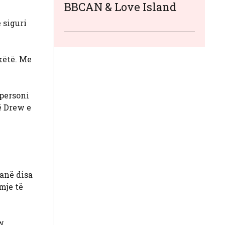
BBCAN & Love Island
 siguri
këtë. Me
 personi
ë Drew e
hanë disa
mje të
w