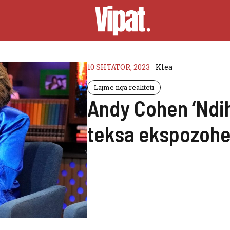
10 SHTATOR, 2023
Klea
Lajme nga realiteti
Andy Cohen ‘Ndih
teksa ekspozohe