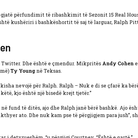
gjatë përfundimit të ribashkimit të Sezonit 15 Real Ho
shtë kushëriri i bashkëshortit të saj të larguar, Ralph Pi
hen
 Twitter. Dhe është e çmendur. Mikpritës
Andy Cohen
e
humë)
Ty Young
në Teksas.
 kisha nevojë për Ralph. Ralph – Nuk e di se çfarë ka bër
ëtë, kjo është një bisedë krejt tjetër.”
në fund të ditës, ajo dhe Ralph janë bërë bashkë. Ajo ësh
ikthyer ato. Dhe nuk kam pse të përgjigjem para jush”, sh
htar i detyrueshëm, “u përgjigj Courtney. “Është e qartë.”