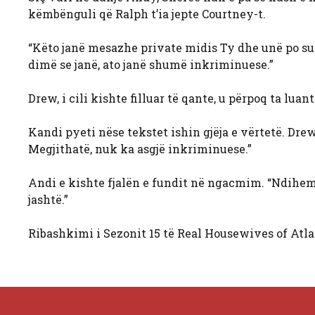
këmbënguli që Ralph t’ia jepte Courtney-t.
“Këto janë mesazhe private midis Ty dhe unë po sup
dimë se janë, ato janë shumë inkriminuese.”
Drew, i cili kishte filluar të qante, u përpoq ta lua
Kandi pyeti nëse tekstet ishin gjëja e vërtetë. Dre
Megjithatë, nuk ka asgjë inkriminuese.”
Andi e kishte fjalën e fundit në ngacmim. “Ndihem 
jashtë.”
Ribashkimi i Sezonit 15 të Real Housewives of Atla