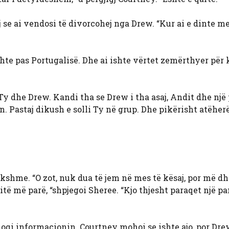
 se ai vendosi të divorcohej nga Drew. “Kur ai e dinte me
shte pas Portugalisë. Dhe ai ishte vërtet zemërthyer për 
Ty dhe Drew. Kandi tha se Drew i tha asaj, Andit dhe një
ën. Pastaj dikush e solli Ty në grup. Dhe pikërisht atëher
rikshme. “O zot, nuk dua të jem në mes të kësaj, por më d
të më parë, “shpjegoi Sheree. “Kjo thjesht paraqet një pa
hoqi informacionin. Courtney mohoi se ishte ajo, por Dre