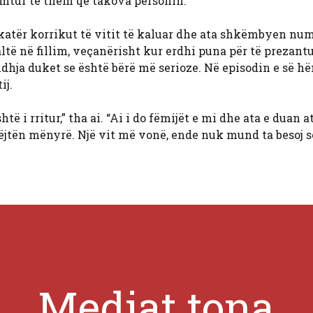
mtur të them që takova personin.”
 katër korrikut të vitit të kaluar dhe ata shkëmbyen num
altë në fillim, veçanërisht kur erdhi puna për të prezant
lidhja duket se është bërë më serioze. Në episodin e së hë
ij.
shtë i rritur,” tha ai. “Ai i do fëmijët e mi dhe ata e duan a
jëjtën mënyrë. Një vit më vonë, ende nuk mund ta besoj s
Mediat tona