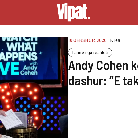
10 QERSHOR, 2026
Klea
Lajme nga realiteti
Andy Cohen ko
dashur: “E ta