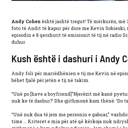
Andy Cohen
është jashtë tregut! Të mërkurën, më 
foto të Andit të kapur për dore me Kevin Sobieski,
episodin e 8 qershorit të emisionit të tij në radio
duhur.
Kush është i dashuri i Andy 
Andy foli për marrëdhënien e tij me Kevin në episo
bëhet fjalë për jetën e tij në takim.
“Unë po [have a boyfriend]”Njerëzit më kanë pyetur p
nuk ke të dashur?’ Dhe gjithmonë kam thënë: ‘Do ta d
“Unë nuk dua të jem me personin e gabuar,” vazhdoi
time … Kriteret e mia për atë që kërkoja nuk ndry