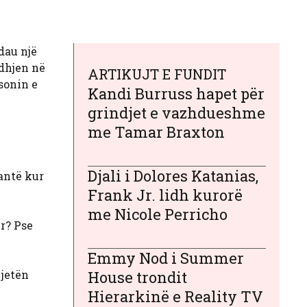
dau një
idhjen në
ARTIKUJT E FUNDIT
sonin e
Kandi Burruss hapet për
grindjet e vazhdueshme
me Tamar Braxton
Djali i Dolores Katanias,
antë kur
Frank Jr. lidh kurorë
me Nicole Perricho
ur? Pse
Emmy Nod i Summer
 jetën
House trondit
Hierarkinë e Reality TV