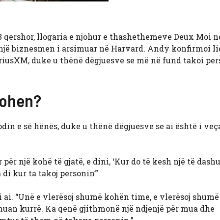
3 qershor, llogaria e njohur e thashethemeve Deux Moi n
 një biznesmen i arsimuar në Harvard. Andy konfirmoi l
 SiriusXM, duke u thënë dëgjuesve se më në fund takoi per
Cohen?
din e së hënës, duke u thënë dëgjuesve se ai është i veç
ër një kohë të gjatë, e dini, ‘Kur do të kesh një të dash
i kur ta takoj personin’”.
 ai. “Unë e vlerësoj shumë kohën time, e vlerësoj shumë
shuan kurrë. Ka qenë gjithmonë një ndjenjë për mua dhe