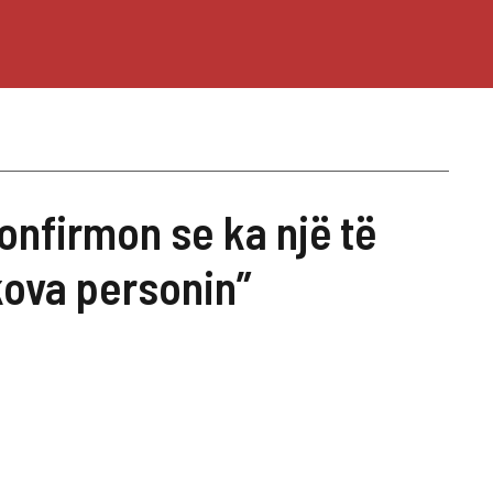
nfirmon se ka një të
kova personin”