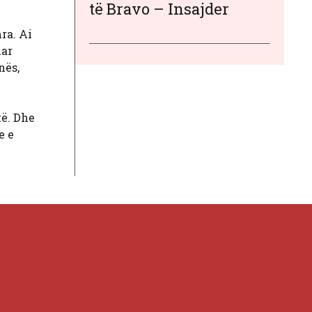
të Bravo – Insajder
ra. Ai
uar
nës,
të. Dhe
e e