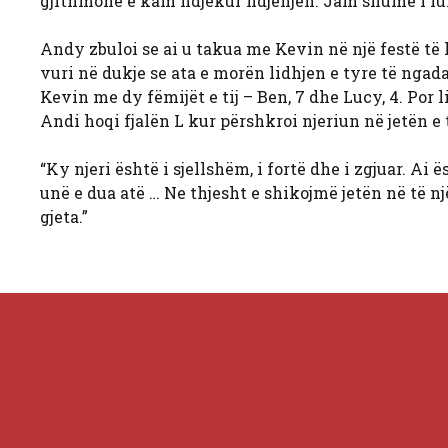
gjithmonë e kam ndjekur ndjenjën. Jam shumë i lu
Andy zbuloi se ai u takua me Kevin në një festë të
vuri në dukje se ata e morën lidhjen e tyre të ngad
Kevin me dy fëmijët e tij – Ben, 7 dhe Lucy, 4. Por 
Andi hoqi fjalën L kur përshkroi njeriun në jetën e t
“Ky njeri është i sjellshëm, i fortë dhe i zgjuar. Ai ë
unë e dua atë … Ne thjesht e shikojmë jetën në të n
gjeta.”