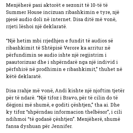
Menjëherë pasi aktorët e sezonit të 10-të të
Summer House incizuan ribashkimin e tyre, një
pjesë audio doli në internet. Disa ditë më vonë,
rrjeti lëshoi ​​një deklaratë.
“Një hetim mbi rrjedhjen e fundit të audios së
ribashkimit të Shtëpisë Verore ka arritur në
përfundimin se audio ishte një regjistrim i
paautorizuar dhe i shpërndarë nga një individ i
përfshirë në prodhimin e ribashkimit,” thuhet në
këtë deklaratë.
Disa rrahje më vonë, Andi kishte një njoftim tjetër
për të ndarë. “Një tifoz i Bravo, për të cilin do të
dëgjoni më shumë, e goditi çështjen,” tha ai. Dhe
ky tifoz “shpërndau informacion thelbësor”, i cili
ndihmoi “të godasë çështjen”. Menjëherë, shumë
fansa dyshuan për Jennifer.