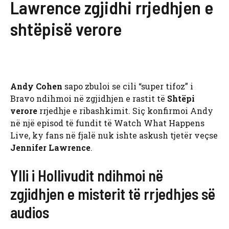
Lawrence zgjidhi rrjedhjen e
shtëpisë verore
Andy Cohen
sapo zbuloi se cili “super tifoz” i
Bravo ndihmoi në zgjidhjen e rastit të
Shtëpi
verore
rrjedhje e ribashkimit. Siç konfirmoi Andy
në një episod të fundit të Watch What Happens
Live, ky fans në fjalë nuk ishte askush tjetër veçse
Jennifer Lawrence
.
Ylli i Hollivudit ndihmoi në
zgjidhjen e misterit të rrjedhjes së
audios