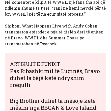
Në komentet e klipit të WWHL, një fans tha atë që
ndjenin shumë të tjerë. “Tani ne kemi nevojë për të
[on WWHL] për të na ecur gjatë procesit.”
Shikoni What Happens Live with Andy Cohen
transmeton episodet e reja të dielën deri të enjten
në Bravo. WWHL dhe Summer House po
transmetohen në Peacock.
ARTIKUJT E FUNDIT
Pas Ribashkimit të Luginës, Bravo
duhet ta bëjë këtë ndryshim
rregulli
Big Brother duhet ta mësojë këtë
mësim nga BBCAN & Love Island