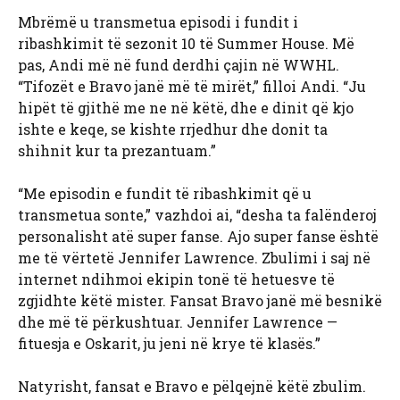
Mbrëmë u transmetua episodi i fundit i
ribashkimit të sezonit 10 të Summer House. Më
pas, Andi më në fund derdhi çajin në WWHL.
“Tifozët e Bravo janë më të mirët,” filloi Andi. “Ju
hipët të gjithë me ne në këtë, dhe e dinit që kjo
ishte e keqe, se kishte rrjedhur dhe donit ta
shihnit kur ta prezantuam.”
“Me episodin e fundit të ribashkimit që u
transmetua sonte,” vazhdoi ai, “desha ta falënderoj
personalisht atë super fanse. Ajo super fanse është
me të vërtetë Jennifer Lawrence. Zbulimi i saj në
internet ndihmoi ekipin tonë të hetuesve të
zgjidhte këtë mister. Fansat Bravo janë më besnikë
dhe më të përkushtuar. Jennifer Lawrence —
fituesja e Oskarit, ju jeni në krye të klasës.”
Natyrisht, fansat e Bravo e pëlqejnë këtë zbulim.