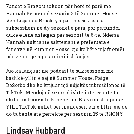
Fansat e Bravo u takuan për herë të parë me
Hannah Berner në sezonin 3 të Summer House.
Vendasja nga Brooklyn pati një sukses të
suksesshëm në dy sezonet e para, por përfundoi
duke e lënë shfaqjen pas sezonit të 6-të. Ndërsa
Hannah nuk ishte saktësisht e preferuara e
fansave në Summer House, ajo ka bërë mjaft emër
për veten që nga largimi i shfaqjes.
Ajo ka lançuar një podcast të suksesshëm me
bashkë-yllin e saj në Summer House, Paige
DeSorbo dhe ka krijuar një ndjekës mbresëlënës të
TikTok. Mendojmë se do të ishte interesante ta
shihnim Hanën të kthehet në Bravo si shtëpiake.
Ylli i TikTok njihet për mungesën e një filtri, gjë që
do ta bënte atë perfekte për sezonin 15 të RHONY.
Lindsay Hubbard