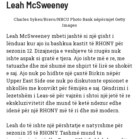
Leah McSweeney
Charles Sykes/Bravo/NBCU Photo Bank nëpërmjet Getty
Images
Leah McSweeney mbeti jashtë si një gisht i
lënduar kur ajo iu bashkua kastit të RHONY për
sezonin 12. Dizajnerja e veshjeve të rrugës nuk
ishte aspak si gratë e tjera. Ajo ishte më e re, me
tatuazhe dhe më shumë me shpirt të lirë se shokët
e saj. Ajo nuk po hidhte një çantë Birkin nëpër
Upper East Side ose nuk po diskutonte opsionet e
shkollës me konvikt për fëmijën e saj. Qëndrimi i
lezetshëm i Leas-së për vajzën i shtoi një jetë të re
ekskluzivitetit dhe mund të ketë ndezur edhe
idenë për një RHONY më të ri dhe më modern.
Leah do të ishte një përshtatje e natyrshme për
sezonin 15 të RHONY. Tashmë mund ta