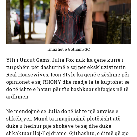
Imazhet e Gotham/GC
Ylli i Uncut Gems, Julia Fox nuk ka qenë kurrë i
turpshëm për dashurinë e saj për ekskluzivitetin
Real Housewives. Icon Style ka qenë e zëshme për
opinionet e saj RHONY dhe madje la të kuptohet se
do të ishte e hapur për t’iu bashkuar shfaqjes në të
ardhmen.
Ne mendojmë se Julia do të ishte një amvise e
shkëlqyer. Mund ta imagjinojmë plotësisht atë
duke u hedhur pije shokëve të saj dhe duke
shkaktuar lloj-lloj drame. Gjithashtu, e dimë që ajo