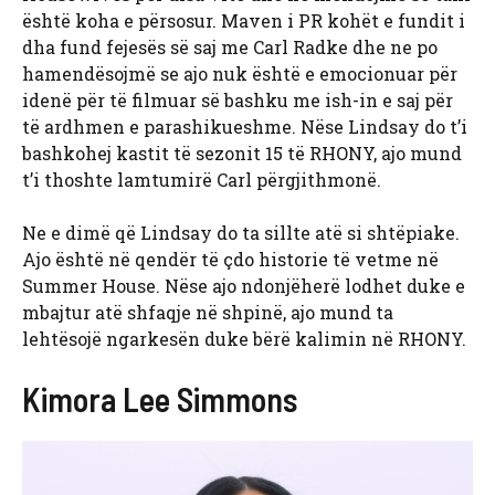
është koha e përsosur. Maven i PR kohët e fundit i
dha fund fejesës së saj me Carl Radke dhe ne po
hamendësojmë se ajo nuk është e emocionuar për
idenë për të filmuar së bashku me ish-in e saj për
të ardhmen e parashikueshme. Nëse Lindsay do t’i
bashkohej kastit të sezonit 15 të RHONY, ajo mund
t’i thoshte lamtumirë Carl përgjithmonë.
Ne e dimë që Lindsay do ta sillte atë si shtëpiake.
Ajo është në qendër të çdo historie të vetme në
Summer House. Nëse ajo ndonjëherë lodhet duke e
mbajtur atë shfaqje në shpinë, ajo mund ta
lehtësojë ngarkesën duke bërë kalimin në RHONY.
Kimora Lee Simmons