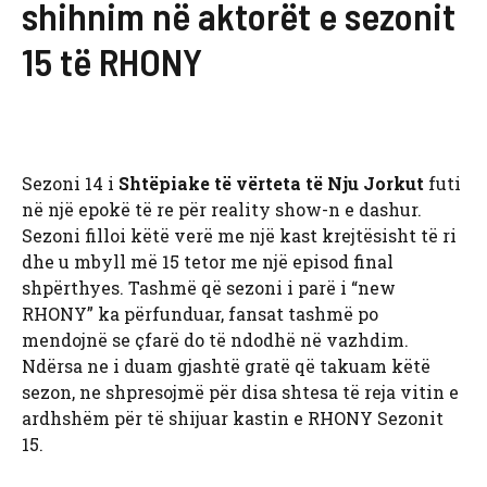
shihnim në aktorët e sezonit
15 të RHONY
Sezoni 14 i
Shtëpiake të vërteta të Nju Jorkut
futi
në një epokë të re për reality show-n e dashur.
Sezoni filloi këtë verë me një kast krejtësisht të ri
dhe u mbyll më 15 tetor me një episod final
shpërthyes. Tashmë që sezoni i parë i “new
RHONY” ka përfunduar, fansat tashmë po
mendojnë se çfarë do të ndodhë në vazhdim.
Ndërsa ne i duam gjashtë gratë që takuam këtë
sezon, ne shpresojmë për disa shtesa të reja vitin e
ardhshëm për të shijuar kastin e RHONY Sezonit
15.