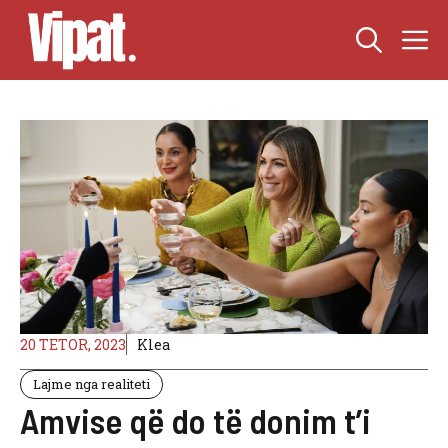
Skip
M
to
content
20 TETOR, 2023
Klea
Lajme nga realiteti
Amvise që do të donim t’i