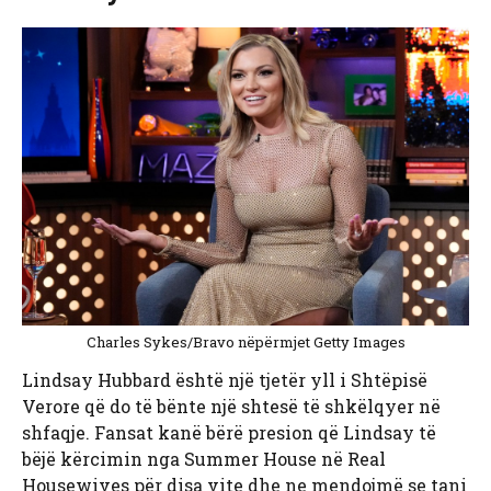
Charles Sykes/Bravo nëpërmjet Getty Images
Lindsay Hubbard është një tjetër yll i Shtëpisë
Verore që do të bënte një shtesë të shkëlqyer në
shfaqje. Fansat kanë bërë presion që Lindsay të
bëjë kërcimin nga Summer House në Real
Housewives për disa vite dhe ne mendojmë se tani