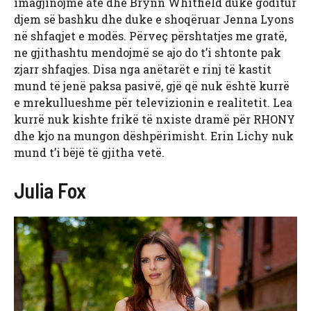
imagjinojmë atë dhe Brynn Whitfield duke goditur
djem së bashku dhe duke e shoqëruar Jenna Lyons
në shfaqjet e modës. Përveç përshtatjes me gratë,
ne gjithashtu mendojmë se ajo do t’i shtonte pak
zjarr shfaqjes. Disa nga anëtarët e rinj të kastit
mund të jenë paksa pasivë, gjë që nuk është kurrë
e mrekullueshme për televizionin e realitetit. Lea
kurrë nuk kishte frikë të nxiste dramë për RHONY
dhe kjo na mungon dëshpërimisht. Erin Lichy nuk
mund t’i bëjë të gjitha vetë.
Julia Fox