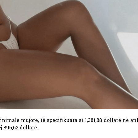
imale mujore, të specifikuara si 1,381,88 dollarë në an
 896,62 dollarë.