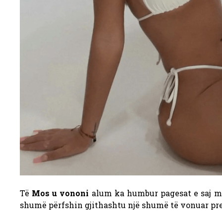
Të
Mos u vononi
alum ka humbur pagesat e saj min
shumë përfshin gjithashtu një shumë të vonuar prej