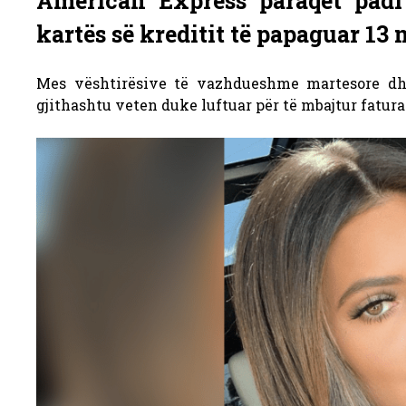
American Express paraqet padi
kartës së kreditit të papaguar 13 
Mes vështirësive të vazhdueshme martesore dhe
gjithashtu veten duke luftuar për të mbajtur faturat