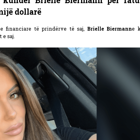
 kundër Brielle Biermann për fatu
mijë dollarë
 financiare të prindërve të saj,
Brielle Biermann
e k
 e saj.