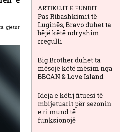
rën e
ARTIKUJT E FUNDIT
Pas Ribashkimit të
Luginës, Bravo duhet ta
a gjetur
bëjë këtë ndryshim
rregulli
Big Brother duhet ta
mësojë këtë mësim nga
BBCAN & Love Island
Ideja e këtij fituesi të
mbijetuarit për sezonin
e ri mund të
funksionojë