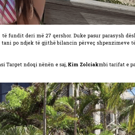
ë të fundit deri më 27 qershor. Duke pasur parasysh dë
 tani po ndjek të gjithë bilancin përveç shpenzimeve t
si Target ndoqi nënën e saj,
Kim Zolciak
mbi tarifat e 