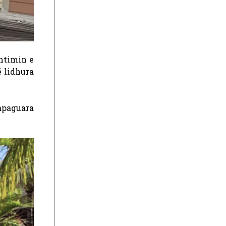
shtimin e
ë lidhura
papaguara