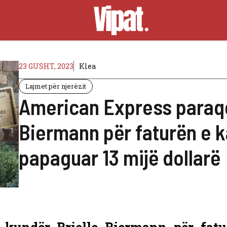
23 GUSHT, 2023
Klea
Lajmet për njerëzit
American Express paraqe
Biermann për faturën e ka
papaguar 13 mijë dollarë