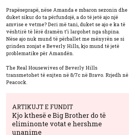
Prapëseprapë, nëse Amanda e mbaron sezonin dhe
duket sikur do ta përfundojë, a do të jetë ajo një
amvise e vetme? Deri më tani, duket se ajo e ka të
vështirë të lërë dramën t’i largohet nga shpina.
Nëse ajo nuk mund të përballet me mënyrën se si
grinden zonjat e Beverly Hills, kjo mund të jetë
problematike për Amandën.
The Real Housewives of Beverly Hills
transmetohet të enjten në 8/7c në Bravo. Rrjedh në
Peacock.
ARTIKUJT E FUNDIT
Kjo kthesë e Big Brother do të
eliminonte votat e hershme
unanime