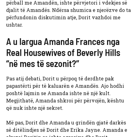
përball me Amandën, ishte përvjetori i vdekjes së
djalit të Amandës. Ndërsa shumica e njerëzve do ta
përfundonin diskutimin atje, Dorit vazhdoi me
ushtar.
A u largua Amanda Frances nga
Real Housewives of Beverly Hills
“në mes të sezonit?”
Pas atij debati, Dorit u përpoq të derdhte pak
papastërti për të kaluarën e Amandës. Ajo hodhi
poshtë lajmin se Amanda ishte në një kult.
Megjithatë, Amanda shkroi për përvojën, kështu
që nuk ishte një sekret.
Më pas, Dorit dhe Amanda u grindën gjatë darkës
së ditëlindjes së Dorit dhe Erika Jayne. Amanda e