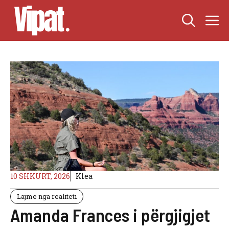
Skip
M
to
content
10 SHKURT, 2026
Klea
Lajme nga realiteti
Amanda Frances i përgjigjet