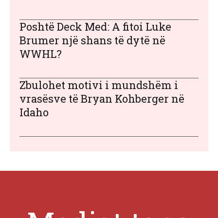
Poshtë Deck Med: A fitoi Luke
Brumer një shans të dytë në
WWHL?
Zbulohet motivi i mundshëm i
vrasësve të Bryan Kohberger në
Idaho