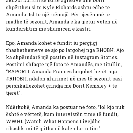
akuzoi Doritin se ishte agresive dhe Dorit
shpërtheu si te Kyle Richards ashtu edhe te
Amanda. Ishte një rrëmujë. Për pjesën më të
madhe të sezonit, Amanda e ka gjetur veten në
kundërshtim me shumicën e kastit.
Epo, Amanda kohët e fundit iu përgjigj
thashethemeve se ajo po largohej nga RHOBH. Ajo
ka shpërndarë një postim në Instagram Stories.
Postimi shfaqte një foto të Amandës, me titullin,
“RAPORTI: Amanda Frances largohet herët nga
#RHOBH, ndalon xhirimet në mes të sezonit pasi
përshkallëzohet grindja me Dorit Kemsley + të
tjerët”.
Ndërkohë, Amanda ka postuar në foto, “lol kjo nuk
është e vërtetë, kam intervistën time të fundit,
WWHL [Watch What Happens Live]dhe
ribashkimi të gjitha në kalendarin tim.”