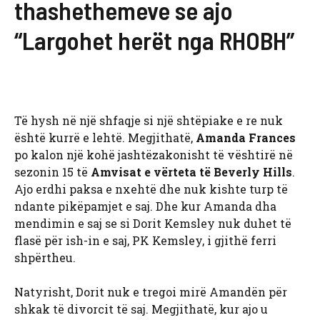
thashethemeve se ajo
“Largohet herët nga RHOBH”
Të hysh në një shfaqje si një shtëpiake e re nuk
është kurrë e lehtë. Megjithatë,
Amanda Frances
po kalon një kohë jashtëzakonisht të vështirë në
sezonin 15 të
Amvisat e vërteta të Beverly Hills
.
Ajo erdhi paksa e nxehtë dhe nuk kishte turp të
ndante pikëpamjet e saj. Dhe kur Amanda dha
mendimin e saj se si Dorit Kemsley nuk duhet të
flasë për ish-in e saj, PK Kemsley, i gjithë ferri
shpërtheu.
Natyrisht, Dorit nuk e tregoi mirë Amandën për
shkak të divorcit të saj. Megjithatë, kur ajo u