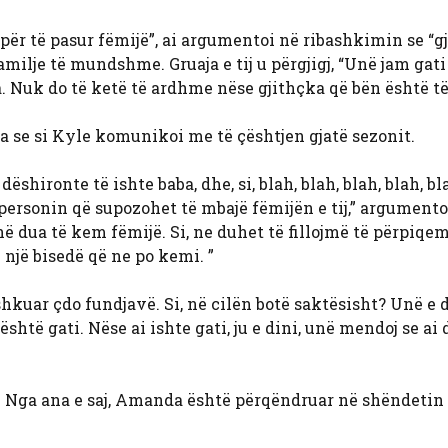
ër të pasur fëmijë”, ai argumentoi në ribashkimin se “g
familje të mundshme. Gruaja e tij u përgjigj, “Unë jam gat
. Nuk do të ketë të ardhme nëse gjithçka që bën është të
 se si Kyle komunikoi me të çështjen gjatë sezonit.
ëshironte të ishte baba, dhe, si, blah, blah, blah, blah, bla
 personin që supozohet të mbajë fëmijën e tij,” argumentoi
në dua të kem fëmijë. Si, ne duhet të fillojmë të përpiqem
 një bisedë që ne po kemi. ”
kuar çdo fundjavë. Si, në cilën botë saktësisht? Unë e d
është gati. Nëse ai ishte gati, ju e dini, unë mendoj se ai 
Nga ana e saj, Amanda është përqëndruar në shëndetin 