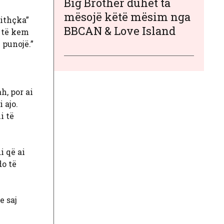
Big Brother duhet ta
mësojë këtë mësim nga
jithçka”
BBCAN & Love Island
i të kem
 punojë.”
h, por ai
 ajo.
i të
i që ai
do të
e saj