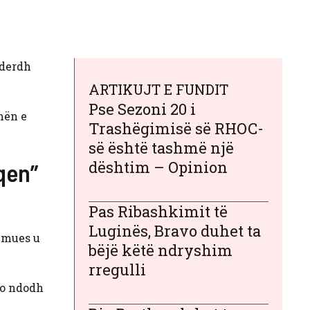
 derdh
ARTIKUJT E FUNDIT
Pse Sezoni 20 i
emën e
Trashëgimisë së RHOC-
së është tashmë një
dështim – Opinion
qen”
Pas Ribashkimit të
Luginës, Bravo duhet ta
cmues u
bëjë këtë ndryshim
rregulli
 po ndodh