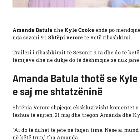
Amanda Batula
dhe
Kyle Cooke
ende po mendojnë n
nga sezoni 9 i
Shtëpi verore
te vetë ribashkimi.
Traileri i ribashkimit të Sezonit 9 ra dhe do të ket
fëmijëve dhe në dukje do të dëshmojnë se nuk janë n
Amanda Batula thotë se Kyle 
e saj me shtatzëninë
Shtëpia Verore shpjegoi ekskluzivisht komentet e 
lëshua të enjten, 21 maj dhe tregon Amanda dhe K
“Ai do të duhet të jetë në faqen time. Nëse ai mund 
në këtë trup,” tha Amanda.