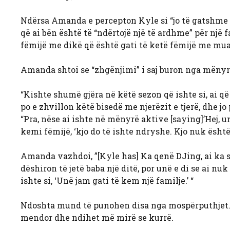
Ndërsa Amanda e percepton Kyle si “jo të gatshme p
që ai bën është të “ndërtojë një të ardhme” për një 
fëmijë me dikë që është gati të ketë fëmijë me mua
Amanda shtoi se “zhgënjimi” i saj buron nga mënyra
“Kishte shumë gjëra në këtë sezon që ishte si, ai që d
po e zhvillon këtë bisedë me njerëzit e tjerë, dhe jo
“Pra, nëse ai ishte në mënyrë aktive [saying]’Hej, u
kemi fëmijë, ‘kjo do të ishte ndryshe. Kjo nuk është
Amanda vazhdoi, ”[Kyle has] Ka qenë DJing, ai ka sh
dëshiron të jetë baba një ditë, por unë e di se ai nuk 
ishte si, ‘Unë jam gati të kem një familje.’ “
Ndoshta mund të punohen disa nga mospërputhjet. 
mendor dhe ndihet më mirë se kurrë.