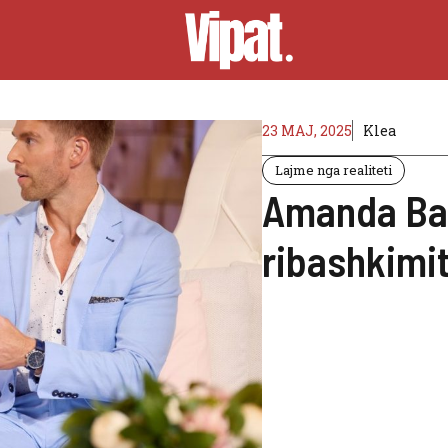
23 MAJ, 2025
Klea
Lajme nga realiteti
Amanda Bat
ribashkimi