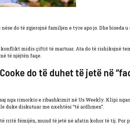
ëse do të zgjerojnë familjen e tyre apo jo. Dhe biseda u
ë konflikt midis çiftit të martuar. Ata do të rishikojnë t
ë të njëjtën faqe.
Cooke do të duhet të jetë në “fa
saj nga rimorkio e ribashkimit në Us Weekly. Klipi nga
yle duke diskutuar me nxehtësi “të ardhmen”.
të rritë fëmijën, mund të jetë në afatin kohor të tij. Por