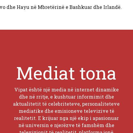
avo dhe Hayu në Mbretërinë e Bashkuar dhe Irlandë.
Mediat tona
Vipat është një media në internet dinamike
dhe në rritje, e kushtuar informimit dhe
aktualitetit të celebriteteve, personaliteteve
mediatike dhe emisioneve televizive të
realitetit. E krijuar nga një ekip i apasionuar
në universin e njerëzve të famshëm dhe
televizionit të realitetit, platforma jonë