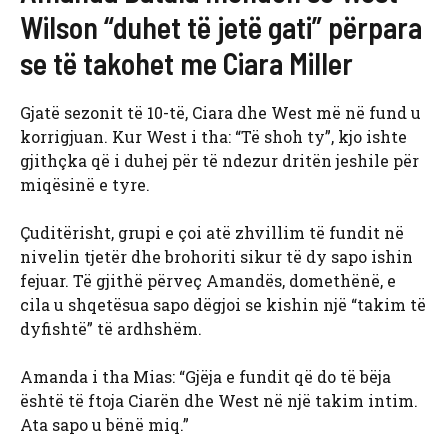
Wilson “duhet të jetë gati” përpara
se të takohet me Ciara Miller
Gjatë sezonit të 10-të, Ciara dhe West më në fund u
korrigjuan. Kur West i tha: “Të shoh ty”, kjo ishte
gjithçka që i duhej për të ndezur dritën jeshile për
miqësinë e tyre.
Çuditërisht, grupi e çoi atë zhvillim të fundit në
nivelin tjetër dhe brohoriti sikur të dy sapo ishin
fejuar. Të gjithë përveç Amandës, domethënë, e
cila u shqetësua sapo dëgjoi se kishin një “takim të
dyfishtë” të ardhshëm.
Amanda i tha Mias: “Gjëja e fundit që do të bëja
është të ftoja Ciarën dhe West në një takim intim.
Ata sapo u bënë miq.”