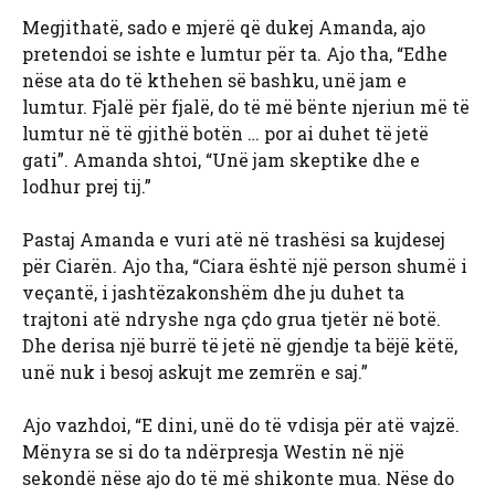
Megjithatë, sado e mjerë që dukej Amanda, ajo
pretendoi se ishte e lumtur për ta. Ajo tha, “Edhe
nëse ata do të kthehen së bashku, unë jam e
lumtur. Fjalë për fjalë, do të më bënte njeriun më të
lumtur në të gjithë botën … por ai duhet të jetë
gati”. Amanda shtoi, “Unë jam skeptike dhe e
lodhur prej tij.”
Pastaj Amanda e vuri atë në trashësi sa kujdesej
për Ciarën. Ajo tha, “Ciara është një person shumë i
veçantë, i jashtëzakonshëm dhe ju duhet ta
trajtoni atë ndryshe nga çdo grua tjetër në botë.
Dhe derisa një burrë të jetë në gjendje ta bëjë këtë,
unë nuk i besoj askujt me zemrën e saj.”
Ajo vazhdoi, “E dini, unë do të vdisja për atë vajzë.
Mënyra se si do ta ndërpresja Westin në një
sekondë nëse ajo do të më shikonte mua. Nëse do