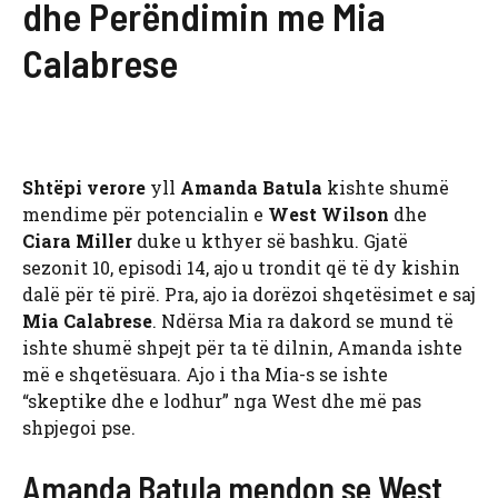
dhe Perëndimin me Mia
Calabrese
Shtëpi verore
yll
Amanda Batula
kishte shumë
mendime për potencialin e
West Wilson
dhe
Ciara Miller
duke u kthyer së bashku. Gjatë
sezonit 10, episodi 14, ajo u trondit që të dy kishin
dalë për të pirë. Pra, ajo ia dorëzoi shqetësimet e saj
Mia Calabrese
. Ndërsa Mia ra dakord se mund të
ishte shumë shpejt për ta të dilnin, Amanda ishte
më e shqetësuara. Ajo i tha Mia-s se ishte
“skeptike dhe e lodhur” nga West dhe më pas
shpjegoi pse.
Amanda Batula mendon se West