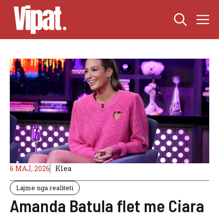
Skip
M
to
content
6 MAJ, 2026
Klea
Lajme nga realiteti
Amanda Batula flet me Ciara