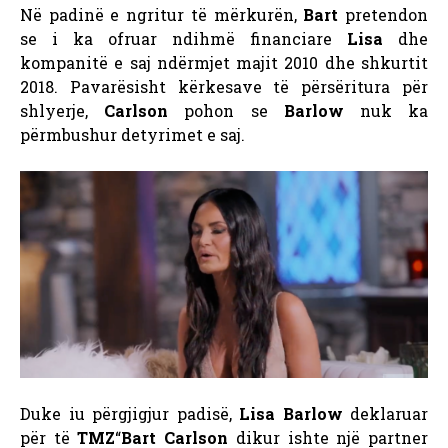
Në padinë e ngritur të mërkurën,
Bart
pretendon
se i ka ofruar ndihmë financiare
Lisa
dhe
kompanitë e saj ndërmjet majit 2010 dhe shkurtit
2018. Pavarësisht kërkesave të përsëritura për
shlyerje,
Carlson
pohon se
Barlow
nuk ka
përmbushur detyrimet e saj.
Duke iu përgjigjur padisë,
Lisa Barlow
deklaruar
për të
TMZ
“
Bart
Carlson
dikur ishte një partner