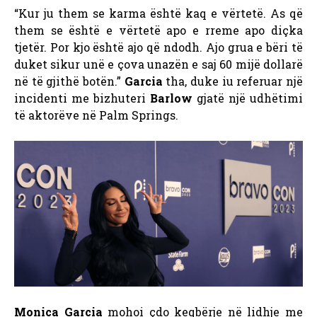
“Kur ju them se karma është kaq e vërtetë. As që
them se është e vërtetë apo e rreme apo diçka
tjetër. Por kjo është ajo që ndodh. Ajo grua e bëri të
duket sikur unë e çova unazën e saj 60 mijë dollarë
në të gjithë botën.”
Garcia
tha, duke iu referuar një
incidenti me bizhuteri
Barlow
gjatë një udhëtimi
të aktorëve në Palm Springs.
Monica Garcia
mohoi çdo keqbërje në lidhje me