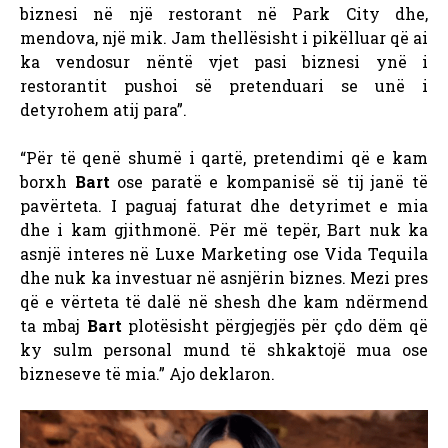
biznesi në një restorant në Park City dhe,
mendova, një mik. Jam thellësisht i pikëlluar që ai
ka vendosur nëntë vjet pasi biznesi ynë i
restorantit pushoi së pretenduari se unë i
detyrohem atij para”.
“Për të qenë shumë i qartë, pretendimi që e kam
borxh
Bart
ose paratë e kompanisë së tij janë të
pavërteta. I paguaj faturat dhe detyrimet e mia
dhe i kam gjithmonë. Për më tepër, Bart nuk ka
asnjë interes në Luxe Marketing ose Vida Tequila
dhe nuk ka investuar në asnjërin biznes. Mezi pres
që e vërteta të dalë në shesh dhe kam ndërmend
ta mbaj
Bart
plotësisht përgjegjës për çdo dëm që
ky sulm personal mund të shkaktojë mua ose
bizneseve të mia.” Ajo deklaron.