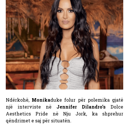
Ndërkohë,
Monika
duke folur për polemika gjatë
një interviste në
Jennifer Dilandro’s
Dolce
Aesthetics Pride në Nju Jork, ka shprehur
qëndrimet e saj për situatën.