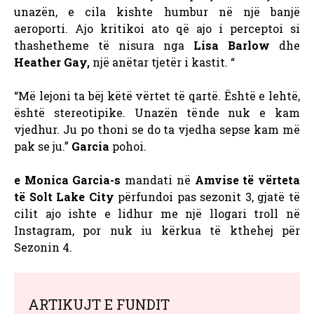
unazën, e cila kishte humbur në një banjë
aeroporti. Ajo kritikoi ato që ajo i perceptoi si
thashetheme të nisura nga
Lisa Barlow
dhe
Heather Gay,
një anëtar tjetër i kastit. “
“Më lejoni ta bëj këtë vërtet të qartë. Është e lehtë,
është stereotipike. Unazën tënde nuk e kam
vjedhur. Ju po thoni se do ta vjedha sepse kam më
pak se ju.”
Garcia
pohoi.
e Monica Garcia-s
mandati në
Amvise të vërteta
të Solt Lake City
përfundoi pas sezonit 3, gjatë të
cilit ajo ishte e lidhur me një llogari troll në
Instagram, por nuk iu kërkua të kthehej për
Sezonin 4.
ARTIKUJT E FUNDIT