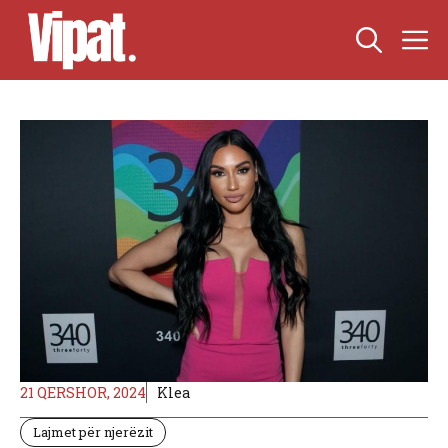
Skip
M
to
content
21 QERSHOR, 2024
Klea
Lajmet për njerëzit