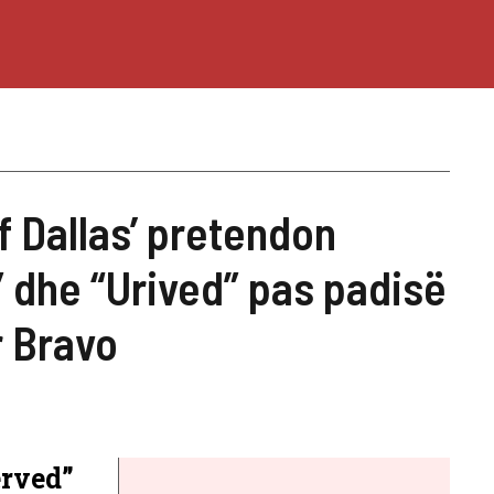
f Dallas’ pretendon
 dhe “Urived” pas padisë
r Bravo
erved”