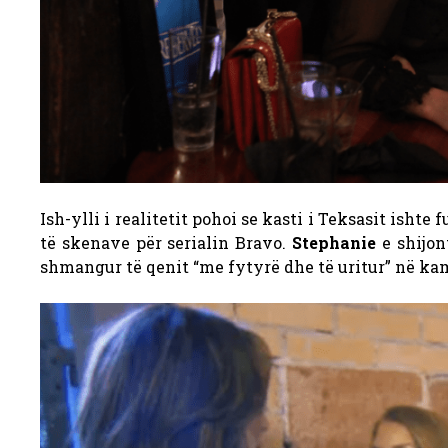
Ish-ylli i realitetit pohoi se kasti i Teksasit isht
të skenave për serialin Bravo.
Stephanie
e shijon
shmangur të qenit “me fytyrë dhe të uritur” në ka