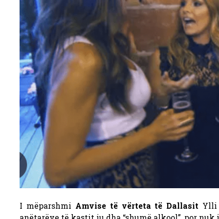
I mëparshmi
Amvise të vërteta të Dallasit
Ylli 
anëtarëve të kastit iu dha “shumë alkool”, por nuk 