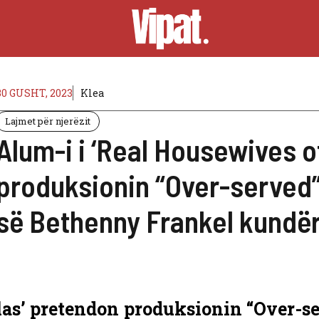
30 GUSHT, 2023
Klea
Lajmet për njerëzit
Alum-i i ‘Real Housewives o
produksionin “Over-served”
së Bethenny Frankel kundë
las’ pretendon produksionin “Over-s