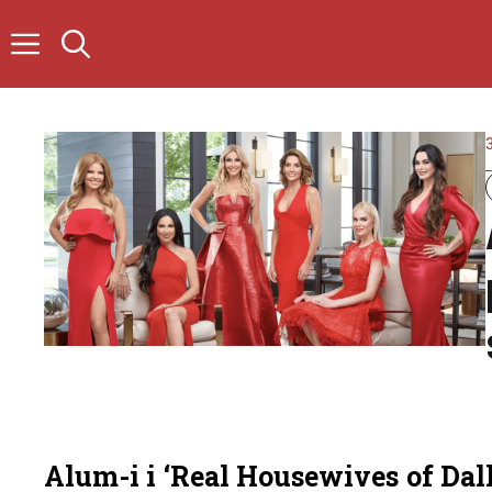
Skip
to
content
Alum-i i ‘Real Housewives of Dal