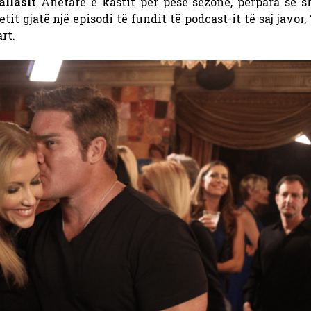
allasit
Anëtare e kastit për pesë sezone, përpara se sh
tit gjatë një episodi të fundit të podcast-it të saj javor
rt.