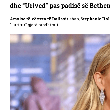
dhe “Urived” pas padisë së Beth
Amvise të vërteta të Dallasit
shap,
Stephanie Ho
“i uritur” gjatë prodhimit.