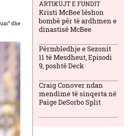
ARTIKUJT E FUNDIT
Kristi McBee lëshon
bombë për të ardhmen e
vuar” dhe
dinastisë McBee
Përmbledhje e Sezonit
11 të Mesdheut, Episodi
9, poshtë Deck
Craig Conover ndan
mendime të sinqerta në
Paige DeSorbo Split