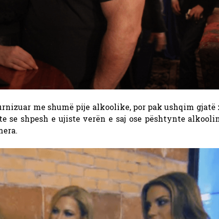
e furnizuar me shumë pije alkoolike, por pak ushqim gjatë
te se shpesh e ujiste verën e saj ose pështynte alkoolin
mera.