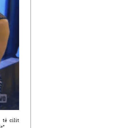
 të cilit
t”.