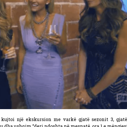
kujtoi një ekskursion me varkë gjatë sezonit 3, gjatë
iu dha ushqim “deri ndoshta në mesnatë, ora 1 e mëngjesi