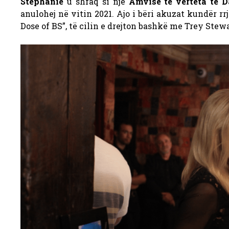
Stephanie
u shfaq si një
Amvise të vërteta të D
anulohej në vitin 2021. Ajo i bëri akuzat kundër rrje
Dose of BS”, të cilin e drejton bashkë me Trey Stewa