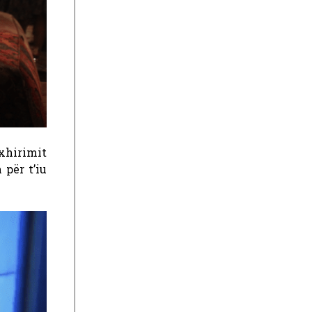
 xhirimit
 për t’iu