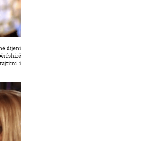
ë dijeni
ërfshirë
ajtimi i