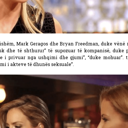
ishëm, Mark Geragos dhe Bryan Freedman, duke vënë n
sk dhe të shthurur” të supozuar të kompanisë, duke p
e i privuar nga ushqimi dhe gjumi”, “duke mohuar”. tr
mi i akteve të dhunës seksuale”.