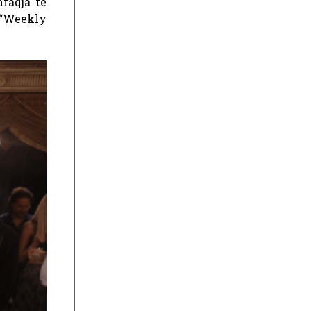
faqja të
, “Weekly