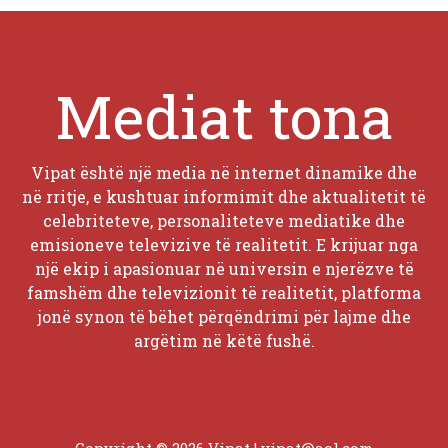
Mediat tona
Vipat është një media në internet dinamike dhe
në rritje, e kushtuar informimit dhe aktualitetit të
celebriteteve, personaliteteve mediatike dhe
emisioneve televizive të realitetit. E krijuar nga
një ekip i apasionuar në universin e njerëzve të
famshëm dhe televizionit të realitetit, platforma
jonë synon të bëhet përqëndrimi për lajme dhe
argëtim në këtë fushë.