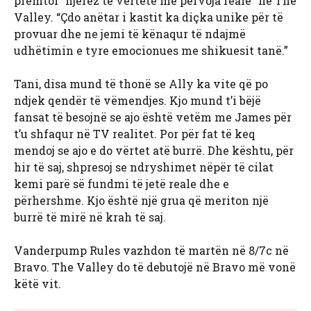
premtoi “njerëz të vërtetë me përvoja reale” në The
Valley. “Çdo anëtar i kastit ka diçka unike për të
provuar dhe ne jemi të kënaqur të ndajmë
udhëtimin e tyre emocionues me shikuesit tanë.”
Tani, disa mund të thonë se Ally ka vite që po
ndjek qendër të vëmendjes. Kjo mund t’i bëjë
fansat të besojnë se ajo është vetëm me James për
t’u shfaqur në TV realitet. Por për fat të keq
mendoj se ajo e do vërtet atë burrë. Dhe kështu, për
hir të saj, shpresoj se ndryshimet nëpër të cilat
kemi parë së fundmi të jetë reale dhe e
përhershme. Kjo është një grua që meriton një
burrë të mirë në krah të saj.
Vanderpump Rules vazhdon të martën në 8/7c në
Bravo. The Valley do të debutojë në Bravo më vonë
këtë vit.