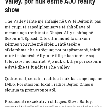
Valley, por nuk është AJO reality
show
The Valley ishte një shfaqje në CW të Dejtonit, pas
një grupi të sapodiplomuarve të shkollave të
mesme nga rrethinat e Ohajos. Ally u shfaq në
Sezonin 1, Episodi 2, të cilin mund ta shikoni
përmes YouTube më sipër. Është tepër e
sikletshme dhe e rrëgjuar, por prapëseprapë, është
mirë të shohësh Ally-n të fillojë karrierën e saj
televizive në realitet. Ajo nuk u kthye për sezonin
e dytë dhe të fundit të The Valley.
Çuditërisht, seriali i realitetit nuk ka as një faqe në
IMDb. Por stacioni lokal i radios Dejton Ohajo u
sigurua ta promovonte atë.
Producenti ekzekutiv i shfaqjes, Steve Bailey,