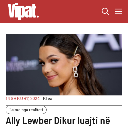
Skip
M
to
content
14 SHKURT, 2024
Klea
Lajme nga realiteti
Ally Lewber Dikur luajti në