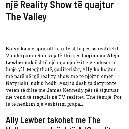
një Reality Show të quajtur
The Valley
Bravo ka një spin-off të ri të shfaqjes së realitetit
Vanderpump Rules gjatë thirrjes
Lugina
por
Aleja
Lewber
nuk është një nga njerëzit e vendosur të
luajë yll. Megjithatë, çuditërisht, Ally ka luajtur
më parë në një reality show me të njëjtin emër.
Natyrisht, nuk u hodh. Asaj iu desh ta detyronte
veten të dilte me James Kennedy për të siguruar
një vend të rregullt në TV realitet. Unë fëmijë! Por
le të hedhim një vështrim prapa…
Ally Lewber takohet me The