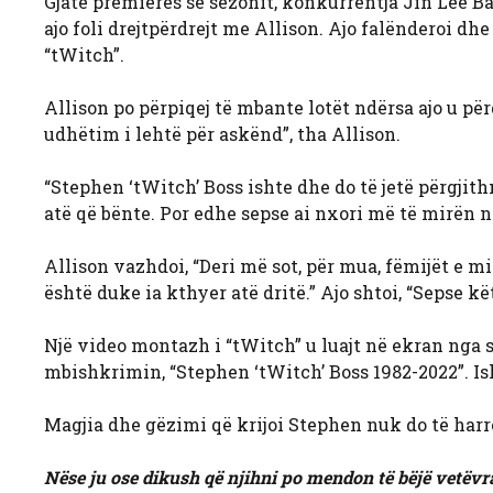
Gjatë premierës së sezonit, konkurrentja Jin Lee Bao
ajo foli drejtpërdrejt me Allison. Ajo falënderoi dhe
“tWitch”.
Allison po përpiqej të mbante lotët ndërsa ajo u për
udhëtim i lehtë për askënd”, tha Allison.
“Stephen ‘tWitch’ Boss ishte dhe do të jetë përgjit
atë që bënte. Por edhe sepse ai nxori më të mirën nga 
Allison vazhdoi, “Deri më sot, për mua, fëmijët e mi
është duke ia kthyer atë dritë.” Ajo shtoi, “Sepse kë
Një video montazh i “tWitch” u luajt në ekran nga sh
mbishkrimin, “Stephen ‘tWitch’ Boss 1982-2022”. Is
Magjia dhe gëzimi që krijoi Stephen nuk do të harr
Nëse ju ose dikush që njihni po mendon të bëjë vetëvr