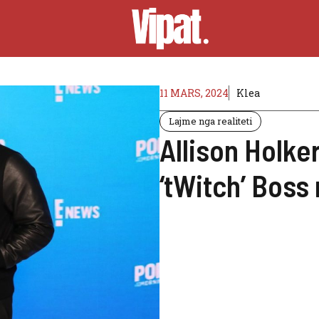
11 MARS, 2024
Klea
Lajme nga realiteti
Allison Holke
‘tWitch’ Bos