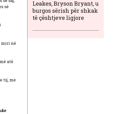
 së saj,
Leakes, Bryson Bryant, u
es së
burgos sërish për shkak
të çështjeve ligjore
ë
i miri në
jmë atë
 tij, me
duke