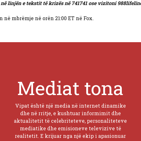
linjën e tekstit të krizës në 741741 ose vizitoni 988lifelin
 në mbrëmje në orën 21:00 ET në Fox.
Mediat tona
Vipat është një media në internet dinamike
dhe në rritje, e kushtuar informimit dhe
aktualitetit të celebriteteve, personaliteteve
mediatike dhe emisioneve televizive të
realitetit. E krijuar nga një ekip i apasionuar