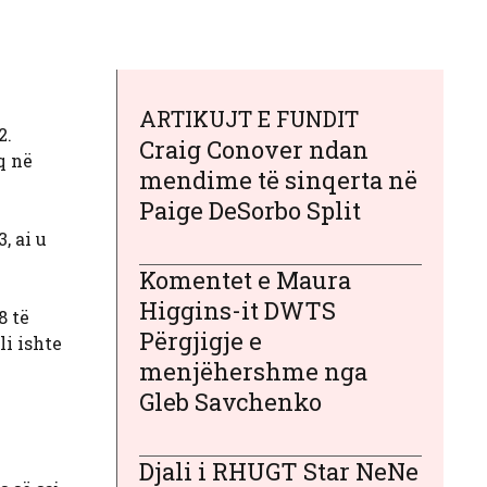
ARTIKUJT E FUNDIT
2.
Craig Conover ndan
q në
mendime të sinqerta në
Paige DeSorbo Split
, ai u
Komentet e Maura
Higgins-it DWTS
8 të
Përgjigje e
i ishte
menjëhershme nga
Gleb Savchenko
Djali i RHUGT Star NeNe