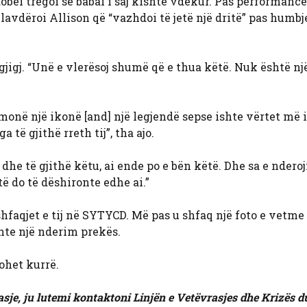
bei tregoi se babai i saj kishte vdekur. Pas performancës
 lavdëroi Allison që “vazhdoi të jetë një dritë” pas humbj
gjigj. “Unë e vlerësoj shumë që e thua këtë. Nuk është nj
hmonë një ikonë [and] një legjendë sepse ishte vërtet më 
të gjithë rreth tij”, tha ajo.
 dhe të gjithë këtu, ai ende po e bën këtë. Dhe sa e ndero
të do të dëshironte edhe ai.”
faqjet e tij në SYTYCD. Më pas u shfaq një foto e vetme e
hte një nderim prekës.
ohet kurrë.
asje, ju lutemi kontaktoni Linjën e Vetëvrasjes dhe Krizës 