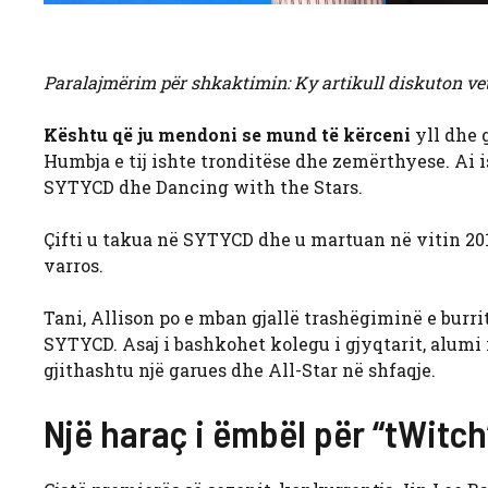
Paralajmërim për shkaktimin: Ky artikull diskuton ve
Kështu që ju mendoni se mund të kërceni
yll dhe 
Humbja e tij ishte tronditëse dhe zemërthyese. Ai 
SYTYCD dhe Dancing with the Stars.
Çifti u takua në SYTYCD dhe u martuan në vitin 2013
varros.
Tani, Allison po e mban gjallë trashëgiminë e burrit
SYTYCD. Asaj i bashkohet kolegu i gjyqtarit, alum
gjithashtu një garues dhe All-Star në shfaqje.
Një haraç i ëmbël për “tWitch