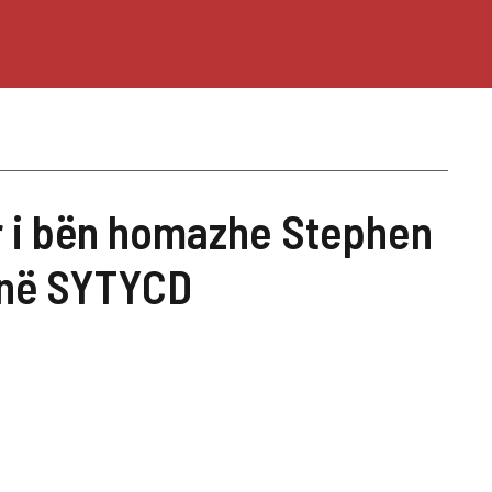
r i bën homazhe Stephen
s në SYTYCD