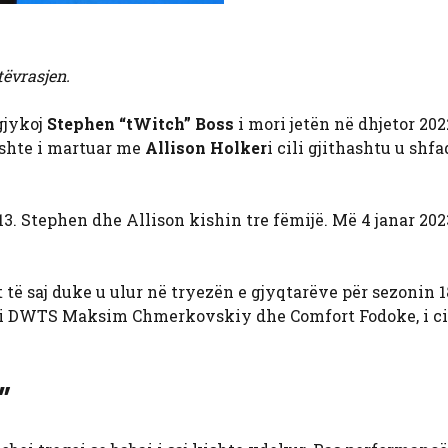
tëvrasjen.
gjykoj
Stephen “tWitch” Boss
i mori jetën në dhjetor 202
ishte i martuar me
Allison Holker
i cili gjithashtu u shfa
. Stephen dhe Allison kishin tre fëmijë. Më 4 janar 2023
 të saj duke u ulur në tryezën e gjyqtarëve për sezonin 1
i i DWTS Maksim Chmerkovskiy dhe Comfort Fodoke, i cil
”