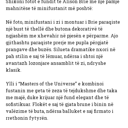
Shikoni fotot e fundit të Alison Brie me një pamje
mahnitëse të minifustanit më poshtë:
Në foto, minifustani i zi i montuar i Brie paraqiste
një bust të thellë dhe butona dekorativë të
ngjashëm me xhevahir në pjesën e përparme. Ajo
gjithashtu paraqiste prerje me pupla përgjatë
prangave dhe buzës. Silueta dramatike nxori në
pah stilin e saj të lëmuar, ndërsa i shtoi një
avantazh lozonjare ansamblit të zi, ndryshe
klasik.
Ylli i “Masters of the Universe” e kombinoi
fustanin me geta të zeza të tejdukshme dhe taka
me majë, duke krijuar një fund elegant dhe të
sofistikuar. Flokët e saj të gjata brune i binin në
valëzime të buta, ndërsa balluket e saj firmato i
rrethonin fytyrën.