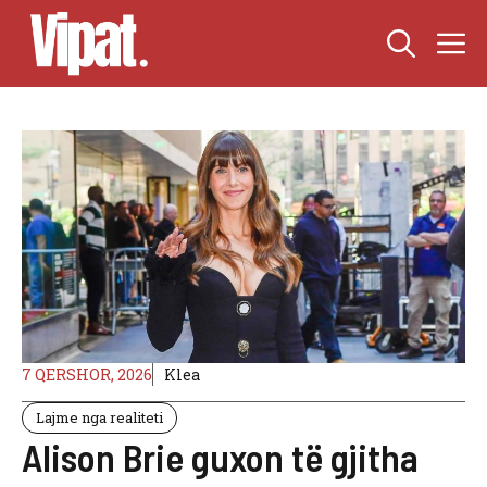
Skip
M
to
content
7 QERSHOR, 2026
Klea
Lajme nga realiteti
Alison Brie guxon të gjitha