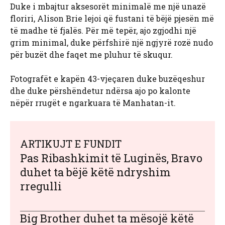
Duke i mbajtur aksesorët minimalë me një unazë
floriri, Alison Brie lejoi që fustani të bëjë pjesën më
të madhe të fjalës. Për më tepër, ajo zgjodhi një
grim minimal, duke përfshirë një ngjyrë rozë nudo
për buzët dhe faqet me pluhur të skuqur.
Fotografët e kapën 43-vjeçaren duke buzëqeshur
dhe duke përshëndetur ndërsa ajo po kalonte
nëpër rrugët e ngarkuara të Manhatan-it.
ARTIKUJT E FUNDIT
Pas Ribashkimit të Luginës, Bravo
duhet ta bëjë këtë ndryshim
rregulli
Big Brother duhet ta mësojë këtë