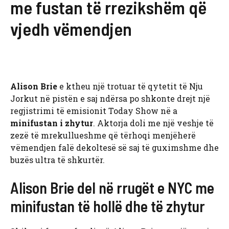
me fustan të rrezikshëm që
vjedh vëmendjen
Alison Brie
e ktheu një trotuar të qytetit të Nju
Jorkut në pistën e saj ndërsa po shkonte drejt një
regjistrimi të emisionit Today Show në a
minifustan i zhytur
. Aktorja doli me një veshje të
zezë të mrekullueshme që tërhoqi menjëherë
vëmendjen falë dekoltesë së saj të guximshme dhe
buzës ultra të shkurtër.
Alison Brie del në rrugët e NYC me
minifustan të hollë dhe të zhytur