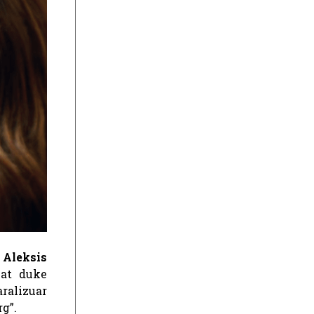
Aleksis
at duke
aralizuar
rg”.