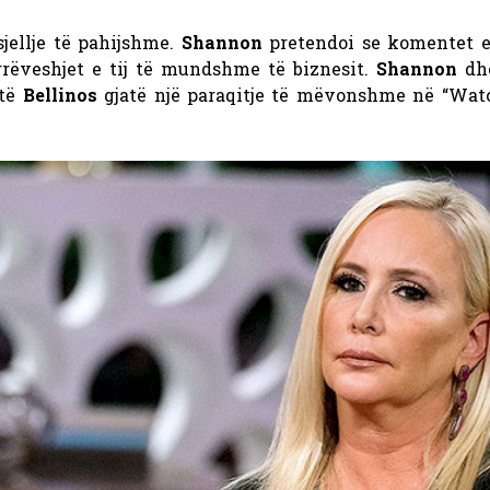
jellje të pahijshme.
Shannon
pretendoi se komentet e
rëveshjet e tij të mundshme të biznesit.
Shannon
dh
të
Bellinos
gjatë një paraqitje të mëvonshme në “Wa