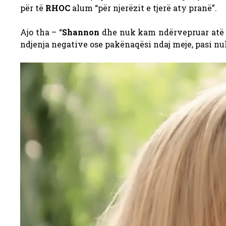
për të
RHOC
alum “për njerëzit e tjerë aty pranë”.
Ajo tha – “
Shannon
dhe nuk kam ndërvepruar atë n
ndjenja negative ose pakënaqësi ndaj meje, pasi nuk