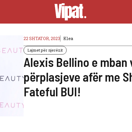
22 SHTATOR, 2023
Klea
Lajmet për njerëzit
Alexis Bellino e mban
përplasjeve afër me 
Fateful BUI!