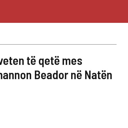
 veten të qetë mes
Shannon Beador në Natën