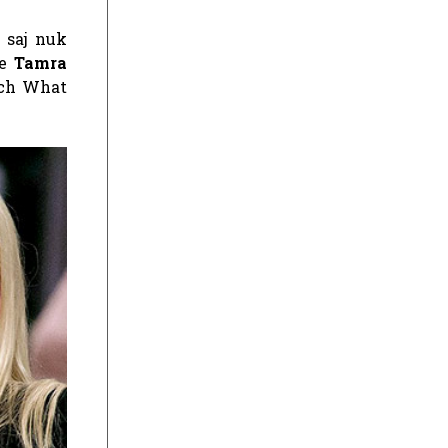
 saj nuk
e
Tamra
tch What