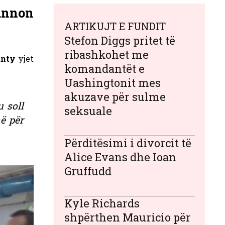
annon
ARTIKUJT E FUNDIT
Stefon Diggs pritet të
ribashkohet me
unty
yjet
komandantët e
Uashingtonit mes
akuzave për sulme
 soll
seksuale
ë për
Përditësimi i divorcit të
Alice Evans dhe Ioan
Gruffudd
Kyle Richards
shpërthen Mauricio për