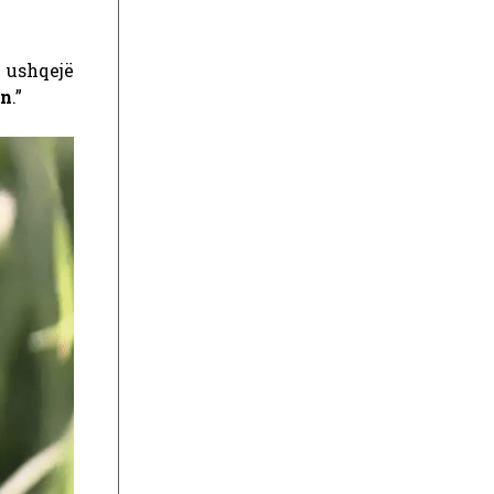
 ushqejë
on
.”