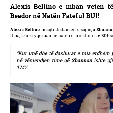
Alexis Bellino e mban veten t
Beador në Natën Fateful BUI!
Alexis Bellino
mbajti distancën e saj nga
Shanno
thuajse u kryqëzuan në natën e arrestimit të BDI-së
“Kur unë dhe të dashurat e mia erdhëm p
në vëmendjen time që
Shannon
ishte gj
TMZ.