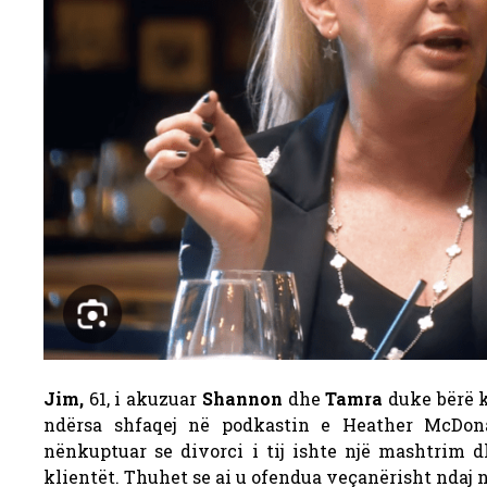
Jim,
61, i akuzuar
Shannon
dhe
Tamra
duke bërë k
ndërsa shfaqej në podkastin e Heather McDona
nënkuptuar se divorci i tij ishte një mashtrim dh
klientët. Thuhet se ai u ofendua veçanërisht ndaj n