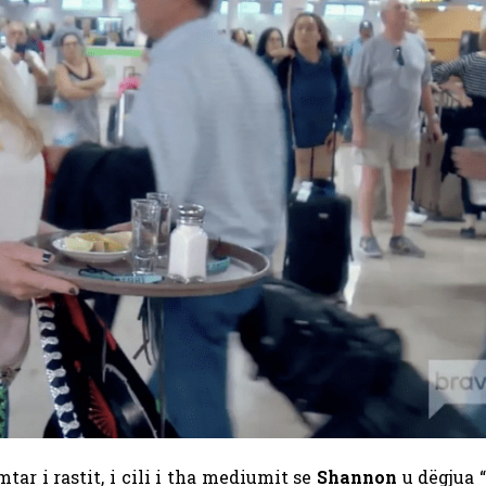
tar i rastit, i cili i tha mediumit se
Shannon
u dëgjua 