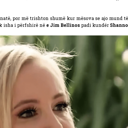
atë, por më trishton shumë kur mësova se ajo mund të
 isha i përfshirë në
e Jim Bellinos
padi kundër
Shann