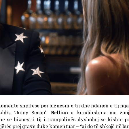
omente shpifëse për biznesin e tij dhe ndarjen e tij nga
ld’s, “Juicy Scoop”.
Bellino
u kundërshtua me zonj
e se biznesi i tij i trampolinës dyshohej se kishte p
jërës prej grave duke komentuar – “ai do të shkojë në bu