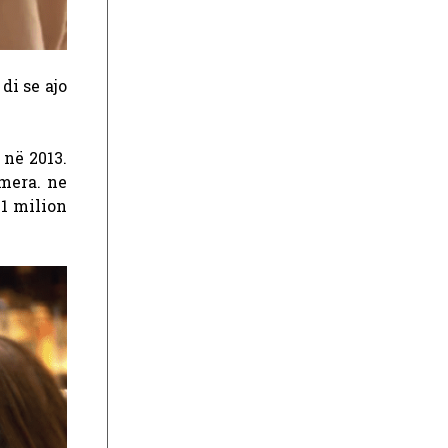
 di se ajo
 në 2013.
mera. ne
 1 milion