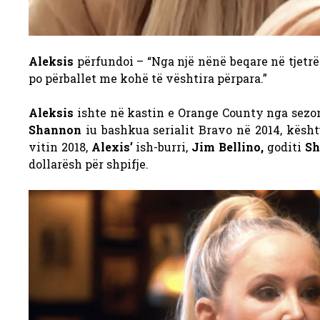
Aleksis
përfundoi – “Nga një nënë beqare në tjetrë
po përballet me kohë të vështira përpara.”
Aleksis
ishte në kastin e Orange County nga sezoni
Shannon
iu bashkua serialit Bravo në 2014, kës
vitin 2018,
Alexis’
ish-burri,
Jim Bellino,
goditi
Sh
dollarësh për shpifje.