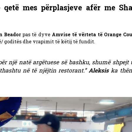
ë qetë mes përplasjeve afër me Sh
n Beador
pas të dyve
Amvise të vërteta të Orange Co
/ goditës dhe vrapimit të këtij të fundit.
ër një natë argëtuese së bashku, shumë shpejt u
ithashtu në të njëjtin restorant.”
Aleksis
ka thën