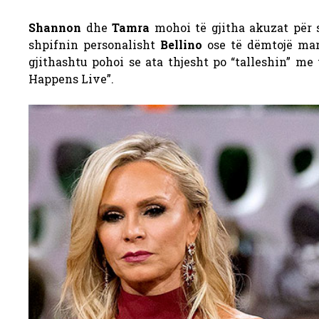
Shannon
dhe
Tamra
mohoi të gjitha akuzat për s
shpifnin personalisht
Bellino
ose të dëmtojë mar
gjithashtu pohoi se ata thjesht po “talleshin” me 
Happens Live”.