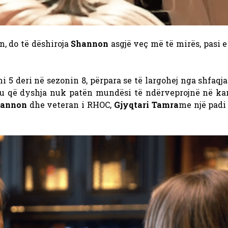
n, do të dëshiroja
Shannon
asgjë veç më të mirës, ​​pasi e
 5 deri në sezonin 8, përpara se të largohej nga shfaqja
htu që dyshja nuk patën mundësi të ndërveprojnë në ka
annon
dhe veteran i RHOC,
Gjyqtari Tamra
me një padi