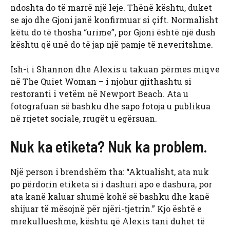
ndoshta do të marrë një leje. Thënë kështu, duket
se ajo dhe Gjoni janë konfirmuar si çift. Normalisht
këtu do të thosha “urime”, por Gjoni është një dush
kështu që unë do të jap një pamje të neveritshme.
Ish-i i Shannon dhe Alexis u takuan përmes miqve
në The Quiet Woman – i njohur gjithashtu si
restoranti i vetëm në Newport Beach. Ata u
fotografuan së bashku dhe sapo fotoja u publikua
në rrjetet sociale, rrugët u egërsuan.
Nuk ka etiketa? Nuk ka problem.
Një person i brendshëm tha: “Aktualisht, ata nuk
po përdorin etiketa si i dashuri apo e dashura, por
ata kanë kaluar shumë kohë së bashku dhe kanë
shijuar të mësojnë për njëri-tjetrin.” Kjo është e
mrekullueshme, kështu që Alexis tani duhet të