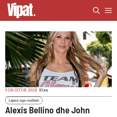
Skip
M
to
content
9 DHJETOR, 2023
Klea
Lajme nga realiteti
Alexis Bellino dhe John