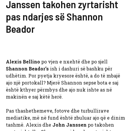
Janssen takohen zyrtarisht
pas ndarjes së Shannon
Beador
Alexis Bellino
po vjen e nxehtë dhe po sjell
Shannon Beador’s
ish i dashuri së bashku për
udhëtim. Por pyetja kryesore është, a do të mbajë
ajo një portokall? Mjerë Shannon sepse bota e saj
është kthyer përmbys dhe ajo nuk ishte as në
makinën e saj këtë herë.
Pas thashethemeve, fotove dhe turbullirave
mediatike, më në fund është zbuluar ajo që e dinim
tashmë. Alexis dhe
John Janssen
po takohen