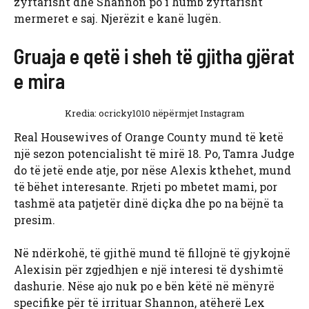
zyrtarisht dhe Shannon po i humb zyrtarisht
mermeret e saj. Njerëzit e kanë lugën.
Gruaja e qetë i sheh të gjitha gjërat
e mira
Kredia: ocricky1010 nëpërmjet Instagram
Real Housewives of Orange County mund të ketë
një sezon potencialisht të mirë 18. Po, Tamra Judge
do të jetë ende atje, por nëse Alexis kthehet, mund
të bëhet interesante. Rrjeti po mbetet mami, por
tashmë ata patjetër dinë diçka dhe po na bëjnë ta
presim.
Në ndërkohë, të gjithë mund të fillojnë të gjykojnë
Alexisin për zgjedhjen e një interesi të dyshimtë
dashurie. Nëse ajo nuk po e bën këtë në mënyrë
specifike për të irrituar Shannon, atëherë Lex