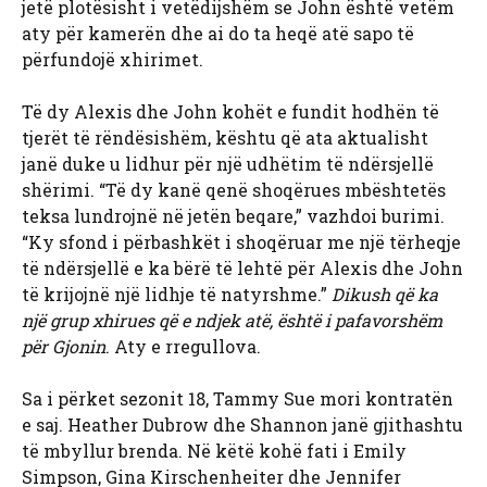
jetë plotësisht i vetëdijshëm se John është vetëm
aty për kamerën dhe ai do ta heqë atë sapo të
përfundojë xhirimet.
Të dy Alexis dhe John kohët e fundit hodhën të
tjerët të rëndësishëm, kështu që ata aktualisht
janë duke u lidhur për një udhëtim të ndërsjellë
shërimi. “Të dy kanë qenë shoqërues mbështetës
teksa lundrojnë në jetën beqare,” vazhdoi burimi.
“Ky sfond i përbashkët i shoqëruar me një tërheqje
të ndërsjellë e ka bërë të lehtë për Alexis dhe John
të krijojnë një lidhje të natyrshme.”
Dikush që ka
një grup xhirues që e ndjek atë, është i pafavorshëm
për Gjonin
. Aty e rregullova.
Sa i përket sezonit 18, Tammy Sue mori kontratën
e saj. Heather Dubrow dhe Shannon janë gjithashtu
të mbyllur brenda. Në këtë kohë fati i Emily
Simpson, Gina Kirschenheiter dhe Jennifer