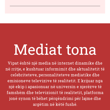
Mediat tona
Vipat është një media në internet dinamike dhe
në rritje, e kushtuar informimit dhe aktualitetit të
celebriteteve, personaliteteve mediatike dhe
emisioneve televizive të realitetit. E krijuar nga
një ekip i apasionuar në universin e njerëzve të
famshëm dhe televizionit të realitetit, platforma
jonë synon të bëhet përqëndrimi për lajme dhe
argëtim në këtë fushë.