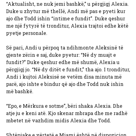
“Aktualisht, ne nuk jemi bashkë,” u përgjigj Alexia.
Duke u zhytur më thellë, Andi më pas e pyeti kur
ajo dhe Todd ishin “intime e fundit”. Duke qeshur
me një fytyrë të tronditur, Alexia trajtoi edhe këtë
pyetje personale.
Së pari, Andi u përpoq ta ndihmonte Aleksinë të
gjente zërin e saj, duke pyetur: “Në dy muajt e
fundit?” Duke qeshur edhe më shumë, Alexia u
përgjigj jo. “Në dy ditët e fundit,” tha ajo. I tronditur,
Andi i kujtoi Aleksisë se vetëm disa minuta më
parë, ajo ishte e bindur që ajo dhe Todd nuk ishin
më bashkë.
“Epo, e Mërkura e sotme”, bëri shaka Alexia. Dhe
atje ju e keni atë. Kjo skenar mbrapa dhe me radhë
mbetet në vazhdim midis Alexia dhe Todd.
Shtëpiake e vërtetë e Miami është në dispozicion