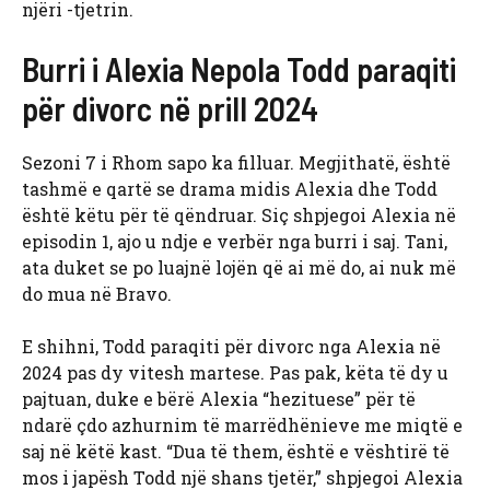
njëri -tjetrin.
Burri i Alexia Nepola Todd paraqiti
për divorc në prill 2024
Sezoni 7 i Rhom sapo ka filluar. Megjithatë, është
tashmë e qartë se drama midis Alexia dhe Todd
është këtu për të qëndruar. Siç shpjegoi Alexia në
episodin 1, ajo u ndje e verbër nga burri i saj. Tani,
ata duket se po luajnë lojën që ai më do, ai nuk më
do mua në Bravo.
E shihni, Todd paraqiti për divorc nga Alexia në
2024 pas dy vitesh martese. Pas pak, këta të dy u
pajtuan, duke e bërë Alexia “hezituese” për të
ndarë çdo azhurnim të marrëdhënieve me miqtë e
saj në këtë kast. “Dua të them, është e vështirë të
mos i japësh Todd një shans tjetër,” shpjegoi Alexia