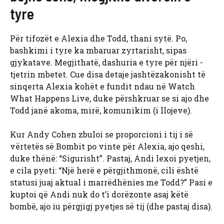
tyre
Për tifozët e Alexia dhe Todd, thani sytë. Po,
bashkimi i tyre ka mbaruar zyrtarisht, sipas
gjykatave. Megjithatë, dashuria e tyre për njëri -
tjetrin mbetet. Cue disa detaje jashtëzakonisht të
sinqerta Alexia kohët e fundit ndau në Watch
What Happens Live, duke përshkruar se si ajo dhe
Todd janë akoma, mirë, komunikim (i llojeve).
Kur Andy Cohen zbuloi se proporcioni i tij i së
vërtetës së Bombit po vinte për Alexia, ajo qeshi,
duke thënë: “Sigurisht”. Pastaj, Andi lexoi pyetjen,
e cila pyeti: “Një herë e përgjithmonë, cili është
statusi juaj aktual i marrëdhënies me Todd?” Pasi e
kuptoi që Andi nuk do t’i dorëzonte asaj këtë
bombë, ajo iu përgjigj pyetjes së tij (dhe pastaj disa).