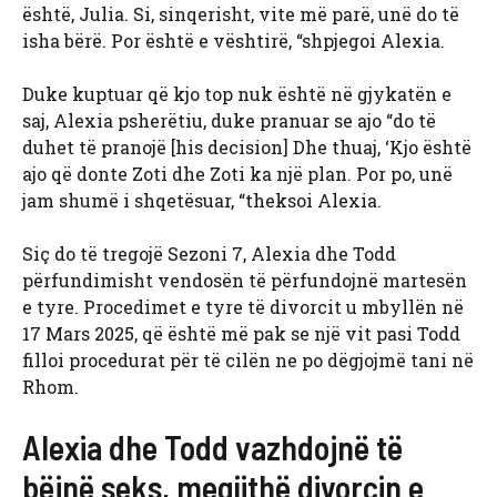
është, Julia. Si, sinqerisht, vite më parë, unë do të
isha bërë. Por është e vështirë, “shpjegoi Alexia.
Duke kuptuar që kjo top nuk është në gjykatën e
saj, Alexia psherëtiu, duke pranuar se ajo “do të
duhet të pranojë [his decision] Dhe thuaj, ‘Kjo është
ajo që donte Zoti dhe Zoti ka një plan. Por po, unë
jam shumë i shqetësuar, “theksoi Alexia.
Siç do të tregojë Sezoni 7, Alexia dhe Todd
përfundimisht vendosën të përfundojnë martesën
e tyre. Procedimet e tyre të divorcit u mbyllën në
17 Mars 2025, që është më pak se një vit pasi Todd
filloi procedurat për të cilën ne po dëgjojmë tani në
Rhom.
Alexia dhe Todd vazhdojnë të
bëjnë seks, megjithë divorcin e