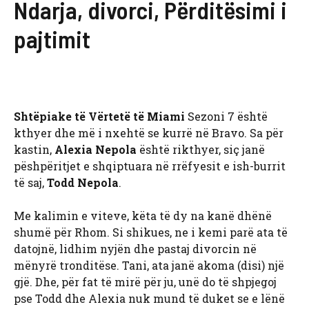
Ndarja, divorci, Përditësimi i
pajtimit
Shtëpiake të Vërtetë të Miami
Sezoni 7 është
kthyer dhe më i nxehtë se kurrë në Bravo. Sa për
kastin,
Alexia Nepola
është rikthyer, siç janë
pëshpëritjet e shqiptuara në rrëfyesit e ish-burrit
të saj,
Todd Nepola
.
Me kalimin e viteve, këta të dy na kanë dhënë
shumë për Rhom. Si shikues, ne i kemi parë ata të
datojnë, lidhim nyjën dhe pastaj divorcin në
mënyrë tronditëse. Tani, ata janë akoma (disi) një
gjë. Dhe, për fat të mirë për ju, unë do të shpjegoj
pse Todd dhe Alexia nuk mund të duket se e lënë