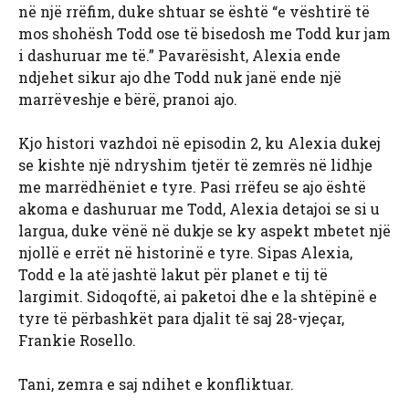
në një rrëfim, duke shtuar se është “e vështirë të
mos shohësh Todd ose të bisedosh me Todd kur jam
i dashuruar me të.” Pavarësisht, Alexia ende
ndjehet sikur ajo dhe Todd nuk janë ende një
marrëveshje e bërë, pranoi ajo.
Kjo histori vazhdoi në episodin 2, ku Alexia dukej
se kishte një ndryshim tjetër të zemrës në lidhje
me marrëdhëniet e tyre. Pasi rrëfeu se ajo është
akoma e dashuruar me Todd, Alexia detajoi se si u
largua, duke vënë në dukje se ky aspekt mbetet një
njollë e errët në historinë e tyre. Sipas Alexia,
Todd e la atë jashtë lakut për planet e tij të
largimit. Sidoqoftë, ai paketoi dhe e la shtëpinë e
tyre të përbashkët para djalit të saj 28-vjeçar,
Frankie Rosello.
Tani, zemra e saj ndihet e konfliktuar.