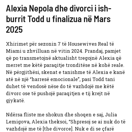
Alexia Nepola dhe divorci i ish-
burrit Todd u finalizua në Mars
2025
Xhirimet për sezonin 7 të Housewives Real të
Miami u zhvilluan në vitin 2024. Prandaj, pamjet
që po transmetojnë aktualisht tregojnë Alexia që
merret me këtë paraqitje tronditëse në kohë reale.
Në përgjithësi, skenat e tanishme të Alexia e kanë
atë në një “harresë emocionale”, pasi Todd tani
duhet të vendosë nëse do të vazhdojë me këtë
divorc ose të pushojë paraqitjen e tij krejt në
gjykatë.
Ndërsa fliste me shokun dhe shoqen e saj, Julia
Lemigova, Alexia theksoi, “Shpresoj se ai nuk do të
vazhdojë me të [the divorce]. Nuk e di se çfarë