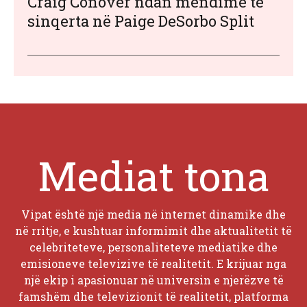
Craig Conover ndan mendime të
sinqerta në Paige DeSorbo Split
Mediat tona
Vipat është një media në internet dinamike dhe
në rritje, e kushtuar informimit dhe aktualitetit të
celebriteteve, personaliteteve mediatike dhe
emisioneve televizive të realitetit. E krijuar nga
një ekip i apasionuar në universin e njerëzve të
famshëm dhe televizionit të realitetit, platforma