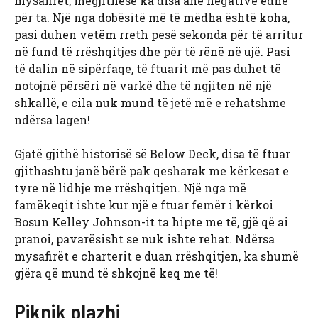
mysafirët, megjithëse ka disa anë negative edhe
për ta. Një nga dobësitë më të mëdha është koha,
pasi duhen vetëm rreth pesë sekonda për të arritur
në fund të rrëshqitjes dhe për të rënë në ujë. Pasi
të dalin në sipërfaqe, të ftuarit më pas duhet të
notojnë përsëri në varkë dhe të ngjiten në një
shkallë, e cila nuk mund të jetë më e rehatshme
ndërsa lagen!
Gjatë gjithë historisë së Below Deck, disa të ftuar
gjithashtu janë bërë pak qesharak me kërkesat e
tyre në lidhje me rrëshqitjen. Një nga më
famëkeqit ishte kur një e ftuar femër i kërkoi
Bosun Kelley Johnson-it ta hipte me të, gjë që ai
pranoi, pavarësisht se nuk ishte rehat. Ndërsa
mysafirët e charterit e duan rrëshqitjen, ka shumë
gjëra që mund të shkojnë keq me të!
Piknik plazhi