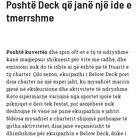
Poshtë Deck që janë një ide e
tmerrshme
Poshtë kuvertës
dhe spin off-et e tij të ndryshme
kanë magjepsur shikuesit për vite me radhë, dhe
emisioni nuk do të ishte ai që është pa të ftuarit e
tij charter. Çdo sezon, ekuipazhi i Below Deck pret
disa charter në një super jaht, ku mysafirët marrin
pjesë në ekskursione dhe aktivitete të ndryshme.
Këto sipërmarrje variojnë nga sportet ujore tek
pikniqet e deri tek festat, por asnjëherë nuk
dështojnë të vënë në punë ekuipazhin e jahtit.
Ndërsa mysafirët e charterit shijojnë pothuajse të
gjitha aktivitetet, disa janë veçanërisht të
dhimbshme për ekuipazhin e Below Deck, duke i