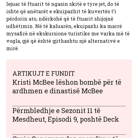
lejuar të ftuarit të ngasin skitë e tyre jet, do të
ishte që anëtarët e ekuipazhit të kuvertës t’i
përdorin ato, ndërkohë që të ftuarit shijojnë
udhëtimin. Në të kaluarën, ekuipazhi ka marrë
mysafirë në ekskursione turistike me varka më të
vogla, gjë që është gjithashtu një alternativë e
mirë.
ARTIKUJT E FUNDIT
Kristi McBee lëshon bombë për të
ardhmen e dinastisë McBee
Përmbledhje e Sezonit 11 të
Mesdheut, Episodi 9, poshtë Deck