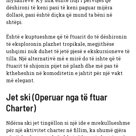
mysafirëve. Ky nuk është lloji i përvojës që
dëshironi të keni pasi të keni paguar mijëra
dollarë, pasi është diçka që mund ta bëni në
shtëpi.
Është e kuptueshme që të ftuarit do të dëshironin
të eksploronin plazhet tropikale, megjithëse
ushqimi nuk duhet të jetë pjesë e ekskursioneve të
tilla. Një alternativë më e mirë do të ishte që të
ftuarit të shijonin pijet në plazh dhe më pas të
ktheheshin në komoditetin e jahtit për një vakt
më elegant.
Jet ski (Operuar nga të ftuar
Charter)
Ndërsa ski jet tingëllon si një ide e mrekullueshme
për një aktivitet charter në fillim, ka shumë gjëra