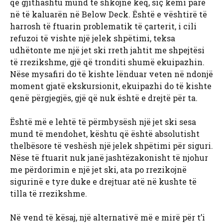
që gjithashtu mund të shkojnë keq, siç kemi parë
në të kaluarën në Below Deck. Është e vështirë të
harrosh të ftuarin problematik të çarterit, i cili
refuzoi të vishte një jelek shpëtimi, teksa
udhëtonte me një jet ski rreth jahtit me shpejtësi
të rrezikshme, gjë që tronditi shumë ekuipazhin.
Nëse mysafiri do të kishte lënduar veten në ndonjë
moment gjatë ekskursionit, ekuipazhi do të kishte
qenë përgjegjës, gjë që nuk është e drejtë për ta.
Është më e lehtë të përmbysësh një jet ski sesa
mund të mendohet, kështu që është absolutisht
thelbësore të veshësh një jelek shpëtimi për siguri.
Nëse të ftuarit nuk janë jashtëzakonisht të njohur
me përdorimin e një jet ski, ata po rrezikojnë
sigurinë e tyre duke e drejtuar atë në kushte të
tilla të rrezikshme.
Në vend të kësaj, një alternativë më e mirë për t’i