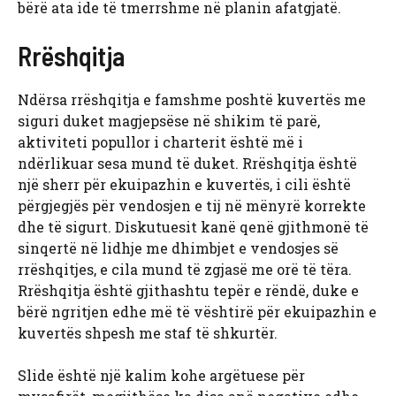
bërë ata ide të tmerrshme në planin afatgjatë.
Rrëshqitja
Ndërsa rrëshqitja e famshme poshtë kuvertës me
siguri duket magjepsëse në shikim të parë,
aktiviteti popullor i charterit është më i
ndërlikuar sesa mund të duket. Rrëshqitja është
një sherr për ekuipazhin e kuvertës, i cili është
përgjegjës për vendosjen e tij në mënyrë korrekte
dhe të sigurt. Diskutuesit kanë qenë gjithmonë të
sinqertë në lidhje me dhimbjet e vendosjes së
rrëshqitjes, e cila mund të zgjasë me orë të tëra.
Rrëshqitja është gjithashtu tepër e rëndë, duke e
bërë ngritjen edhe më të vështirë për ekuipazhin e
kuvertës shpesh me staf të shkurtër.
Slide është një kalim kohe argëtuese për