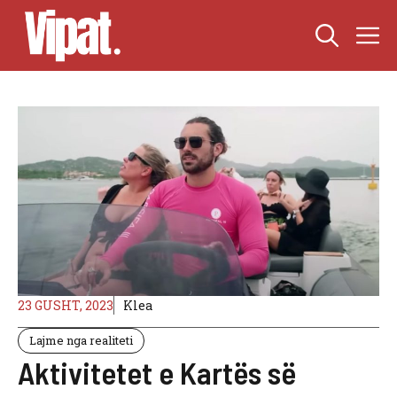
Skip
M
to
content
23 GUSHT, 2023
Klea
Lajme nga realiteti
Aktivitetet e Kartës së