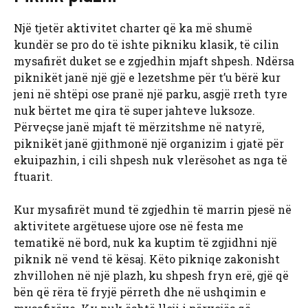
Një tjetër aktivitet charter që ka më shumë
kundër se pro do të ishte pikniku klasik, të cilin
mysafirët duket se e zgjedhin mjaft shpesh. Ndërsa
piknikët janë një gjë e lezetshme për t’u bërë kur
jeni në shtëpi ose pranë një parku, asgjë rreth tyre
nuk bërtet me qira të super jahteve luksoze.
Përveçse janë mjaft të mërzitshme në natyrë,
piknikët janë gjithmonë një organizim i gjatë për
ekuipazhin, i cili shpesh nuk vlerësohet as nga të
ftuarit.
Kur mysafirët mund të zgjedhin të marrin pjesë në
aktivitete argëtuese ujore ose në festa me
tematikë në bord, nuk ka kuptim të zgjidhni një
piknik në vend të kësaj. Këto pikniqe zakonisht
zhvillohen në një plazh, ku shpesh fryn erë, gjë që
bën që rëra të fryjë përreth dhe në ushqimin e