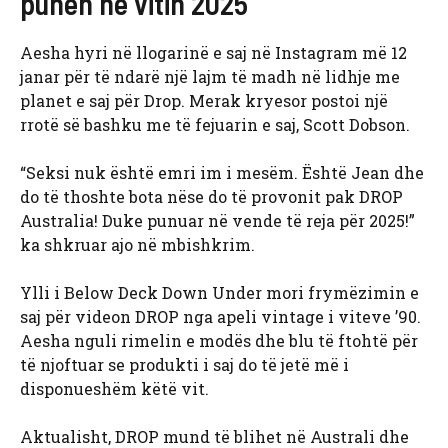
punën në vitin 2025
Aesha hyri në llogarinë e saj në Instagram më 12
janar për të ndarë një lajm të madh në lidhje me
planet e saj për Drop. Merak kryesor postoi një
rrotë së bashku me të fejuarin e saj, Scott Dobson.
“Seksi nuk është emri im i mesëm. Është Jean dhe
do të thoshte bota nëse do të provonit pak DROP
Australia! Duke punuar në vende të reja për 2025!”
ka shkruar ajo në mbishkrim.
Ylli i Below Deck Down Under mori frymëzimin e
saj për videon DROP nga apeli vintage i viteve ’90.
Aesha nguli rimelin e modës dhe blu të ftohtë për
të njoftuar se produkti i saj do të jetë më i
disponueshëm këtë vit.
Aktualisht, DROP mund të blihet në Australi dhe