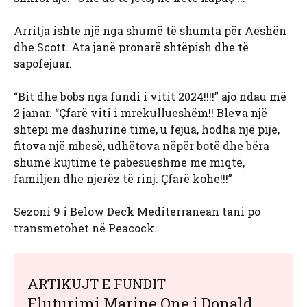
Arritja ishte një nga shumë të shumta për Aeshën
dhe Scott. Ata janë pronarë shtëpish dhe të
sapofejuar.
“Bit dhe bobs nga fundi i vitit 2024!!!!” ajo ndau më
2 janar. “Çfarë viti i mrekullueshëm!! Bleva një
shtëpi me dashurinë time, u fejua, hodha një pije,
fitova një mbesë, udhëtova nëpër botë dhe bëra
shumë kujtime të pabesueshme me miqtë,
familjen dhe njerëz të rinj. Çfarë kohe!!!”
Sezoni 9 i Below Deck Mediterranean tani po
transmetohet në Peacock.
ARTIKUJT E FUNDIT
Fluturimi Marine One i Donald