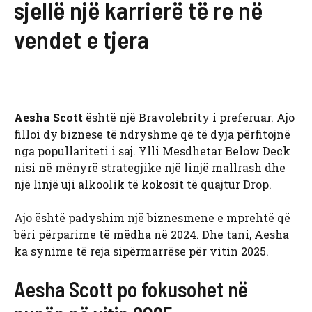
sjellë një karrierë të re në
vendet e tjera
Aesha Scott
është një Bravolebrity i preferuar. Ajo
filloi dy biznese të ndryshme që të dyja përfitojnë
nga popullariteti i saj. Ylli Mesdhetar Below Deck
nisi në mënyrë strategjike një linjë mallrash dhe
një linjë uji alkoolik të kokosit të quajtur Drop.
Ajo është padyshim një biznesmene e mprehtë që
bëri përparime të mëdha në 2024. Dhe tani, Aesha
ka synime të reja sipërmarrëse për vitin 2025.
Aesha Scott po fokusohet në