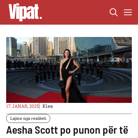
Skip
M
to
content
17 JANAR, 2025
Klea
Lajme nga realiteti
Aesha Scott po punon për të