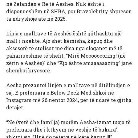
në Zelandën e Re të Aeshës. Nuk është i
disponueshëm në SHBA, por Bravolebrity shpreson
ta ndryshojë atë në 2025.
Linja e mallrave të Aeshës është gjithashtu një
mall i nxehtë. Ajo shet këmisha, kapuç dhe
aksesorë të stolisur me disa nga sloganet më të
paharrueshme të shefit. “Mirë Moooooooring! (në
zërin e Aeshës)” dhe “Kjo është amaaaaaazing” janë
shembuj kryesorë.
Aesha prezantoi linjën e mallrave në ditëlindjen e
saj. E preferuara e Below Deck Med shkoi në
Instagram më 26 nëntor 2024, për të ndarë të gjitha
detajet.
“Ne (vetë dhe familja) morëm Aesha-izmat tuaja të
preferuara dhe i kthyem në veshje të bukura”,
shkroi ajo. “Unë do të jetoj në këtë kapuç !!!”