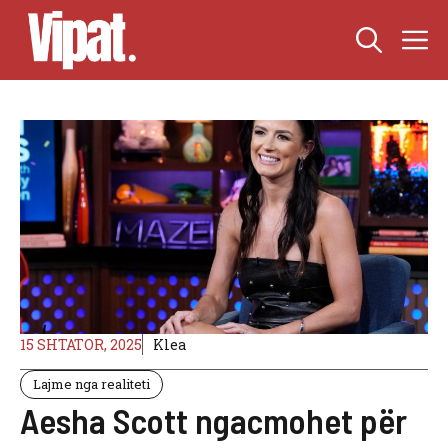
Skip
M
to
content
15 SHTATOR, 2025
Klea
Lajme nga realiteti
Aesha Scott ngacmohet për