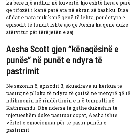
ka bërë një ardhur në kuvertë, kjo është hera e parë
që tifozët i kanë parë ata në ekran së bashku. Disa
sfidat e para nuk kanë qenë të lehta, por detyra e
episodit të fundit ishte ajo që Aesha ka qenë duke
stërvitur për tërë jetën e saj.
Aesha Scott gjen “kënaqësinë e
punës” në punët e ndyra të
pastrimit
Në sezonin 6, episodit 3, skuadrave iu kërkua të
pastrojnë pllaka të ndyra të çatisë në mënyrë që të
ndihmonin në rindërtimin e një tempulli në
Kathmandu. Dhe ndërsa të gjithë dukeshin të
mjerueshëm duke pastruar copat, Aesha ishte
vërtet e emocionuar për të pasur punën e
pastrimit.