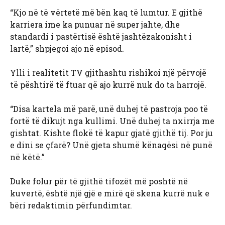
“Kjo në të vërtetë më bën kaq të lumtur. E gjithë
karriera ime ka punuar në super jahte, dhe
standardi i pastërtisë është jashtëzakonisht i
lartë,” shpjegoi ajo në episod.
Ylli i realitetit TV gjithashtu rishikoi një përvojë
të pështirë të ftuar që ajo kurrë nuk do ta harrojë.
“Disa kartela më parë, unë duhej të pastroja poo të
fortë të dikujt nga kullimi. Unë duhej ta nxirrja me
gishtat. Kishte flokë të kapur gjatë gjithë tij. Por ju
e dini se çfarë? Unë gjeta shumë kënaqësi në punë
në këtë.”
Duke folur për të gjithë tifozët më poshtë në
kuvertë, është një gjë e mirë që skena kurrë nuk e
bëri redaktimin përfundimtar.