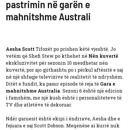
pastrimin në garën e
mahnitshme Australi
Aesha Scott
Tifozët po prishen këtë vjeshtë. Jo
vetëm që Shefi Stew po kthehet në
Nën kuvertë
ekskluzivitet për sezonin 10 mesdhetar nën
kuvertë, por ajo gjithashtu po i përkul aftësitë e saj
në një shfaqje televizive të realitetit të ndryshëm.
Ditët e fundit, ka pasur episode të reja të
Gara e
mahnitshme Australia
. Sezoni 6 është një edicion
i famshëm, me një kush është i personaliteteve të
TV dhe atletëve të dekoruar.
Ndër garuesit është ekipi i ëndrrave, Aesha dhe e
fejuara e saj Scott Dobson. Meqenëse ai kurrë nuk