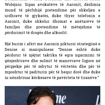
Wolejnio.
Sipas avokatëve të Aaronit, dëshmia
mund të përfshijë pretendime për shkeljen e
urdhrave të gjykatës, duke thyer telefonin e
Aaronit, duke shkelur dhomat e anëtarëve të
familjes dhe pretendime të mëtejshme të
përdorimit të drogës dhe alkoolit.
Një burim i afërt me Aaronin pikturoi strategjinë e
Denise si manipuluese: “Denise është duke
përdorur të njëjtat taktika të egra ngacmimi të
gënjeshtrave dhe sulmit të manovrave ligjore në
përpjekje për të mbytur të vërtetën dhe për të
mposhtur të paditurin për të hequr dorë dhe duke
iu nënshtruar kërkesave të pavërteta të tiranëve.”