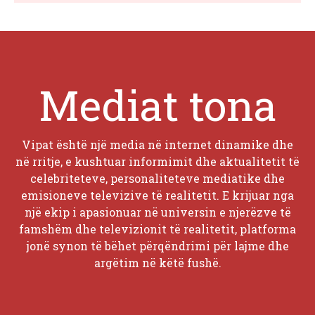
Mediat tona
Vipat është një media në internet dinamike dhe
në rritje, e kushtuar informimit dhe aktualitetit të
celebriteteve, personaliteteve mediatike dhe
emisioneve televizive të realitetit. E krijuar nga
një ekip i apasionuar në universin e njerëzve të
famshëm dhe televizionit të realitetit, platforma
jonë synon të bëhet përqëndrimi për lajme dhe
argëtim në këtë fushë.