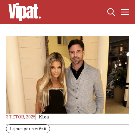
Skip
M
to
content
3 TETOR, 2025
Klea
Lajmet për njerëzit