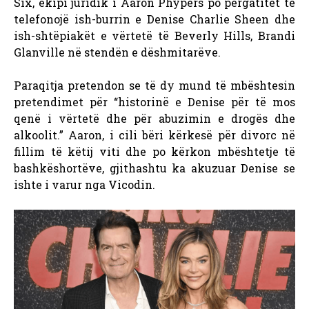
Six, ekipi juridik i Aaron Phypers po përgatitet të
telefonojë ish-burrin e Denise Charlie Sheen dhe
ish-shtëpiakët e vërtetë të Beverly Hills, Brandi
Glanville në stendën e dëshmitarëve.
Paraqitja pretendon se të dy mund të mbështesin
pretendimet për “historinë e Denise për të mos
qenë i vërtetë dhe për abuzimin e drogës dhe
alkoolit.”
Aaron, i cili bëri kërkesë për divorc në
fillim të këtij viti dhe po kërkon mbështetje të
bashkëshortëve, gjithashtu ka akuzuar Denise se
ishte i varur nga Vicodin.