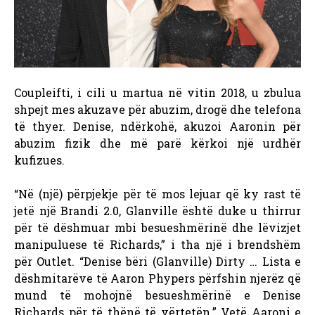
Coupleifti, i cili u martua në vitin 2018, u zbulua
shpejt mes akuzave për abuzim, drogë dhe telefona
të thyer. Denise, ndërkohë, akuzoi Aaronin për
abuzim fizik dhe më parë kërkoi një urdhër
kufizues.
“Në (një) përpjekje për të mos lejuar që ky rast të
jetë një Brandi 2.0, Glanville është duke u thirrur
për të dëshmuar mbi besueshmërinë dhe lëvizjet
manipuluese të Richards,” i tha një i brendshëm
për Outlet. “Denise bëri (Glanville) Dirty … Lista e
dëshmitarëve të Aaron Phypers përfshin njerëz që
mund të mohojnë besueshmërinë e Denise
Richards për të thënë të vërtetën.” Vetë Aaroni e