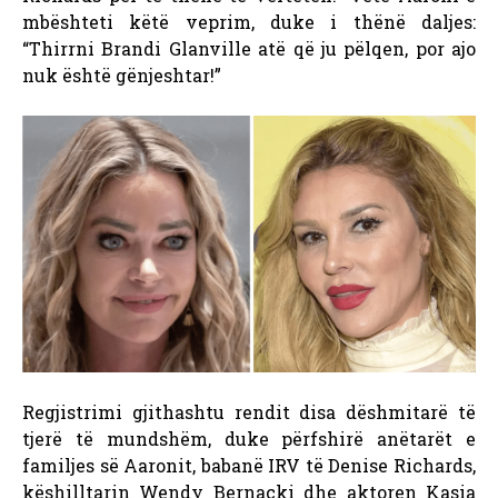
mbështeti këtë veprim, duke i thënë daljes:
“Thirrni Brandi Glanville atë që ju pëlqen, por ajo
nuk është gënjeshtar!”
Regjistrimi gjithashtu rendit disa dëshmitarë të
tjerë të mundshëm, duke përfshirë anëtarët e
familjes së Aaronit, babanë IRV të Denise Richards,
këshilltarin Wendy Bernacki dhe aktoren Kasia