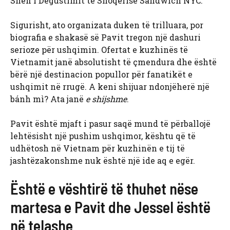
Shefi i Degustimit të Shoqërisë Sandwich NYC.
Sigurisht, ato organizata duken të trilluara, por
biografia e shakasë së Pavit tregon një dashuri
serioze për ushqimin. Ofertat e kuzhinës të
Vietnamit janë absolutisht të çmendura dhe është
bërë një destinacion popullor për fanatikët e
ushqimit në rrugë. A keni shijuar ndonjëherë një
bánh mì? Ata janë
e shijshme
.
Pavit është mjaft i pasur saqë mund të përballojë
lehtësisht një pushim ushqimor, kështu që të
udhëtosh në Vietnam për kuzhinën e tij të
jashtëzakonshme nuk është një ide aq e egër.
Është e vështirë të thuhet nëse
martesa e Pavit dhe Jessel është
në telashe