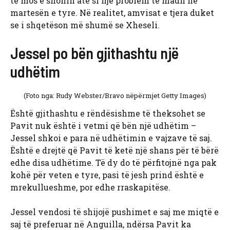
të mos e shohin atë si një problem të madh në
martesën e tyre. Në realitet, amvisat e tjera duket
se i shqetëson më shumë se Xheseli.
Jessel po bën gjithashtu një
udhëtim
(Foto nga: Rudy Webster/Bravo nëpërmjet Getty Images)
Është gjithashtu e rëndësishme të theksohet se
Pavit nuk është i vetmi që bën një udhëtim –
Jessel shkoi e para në udhëtimin e vajzave të saj.
Është e drejtë që Pavit të ketë një shans për të bërë
edhe disa udhëtime. Të dy do të përfitojnë nga pak
kohë për veten e tyre, pasi të jesh prind është e
mrekullueshme, por edhe rraskapitëse.
Jessel vendosi të shijojë pushimet e saj me miqtë e
saj të preferuar në Anguilla, ndërsa Pavit ka