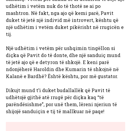
udhëtim i vetëm nuk do të thotë se ai po
mashtron. Në fakt, nga ajo që kemi parë, Pavit
duket të jetë një individ më introvert, kështu që
një udhëtim i vetëm duket pikërisht në rrugicën e
tij.
Një udhëtim i vetëm për ushqimin tingëllon si
diçka që Pavit do të donte, dhe një sanduiç mund
të jetë ajo që e detyron të shkojë. E keni parë
ndonjëherë Haroldin dhe Kumarin të shkojnë në
Kalanë e Bardhë? Është kështu, por më gustator.
Dikujt mund t’i duket budallallëk që Pavit të
udhëtojë gjithë atë rrugë për diçka kaq “të
parëndësishme”, por unë them, lëreni njeriun të
shijojë sanduiçin e tij të mallkuar në paqe!