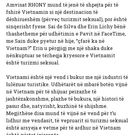
Amvisat RHONY mund të jenë të shpejta për të
fshirë Vietnamin si një destinacion të
dëshirueshëm (përveç turizmit seksual), por është
sinqerisht fyese. Sai de Silva dhe Erin Lichy bënë
thashetheme për udhëtimin e Pavit në FaceTime,
me Sain duke pyetur në hije, “çfarë ka në
Vietnam?” Erin u përgjigj me një shaka duke
nënkuptuar se tërheqja kryesore e Vietnamit
është turizmi seksual.
Vietnami është një vend i bukur me një industri të
lulëzuar turistike. Udhëtarët në mbarë botën vijnë
në Vietnam për të shijuar peizazhe të
jashtëzakonshme, plazhe të bukura, një histori të
pasur dhe, natyrisht, kuzhinë të shijshme.
Megjithëse disa mund të vijnë në vend për t’u
lidhur me vendasit, të vepruarit si turizmi seksual
është arsyeja e vetme për të ardhur në Vietnam
është vërtet injorante.