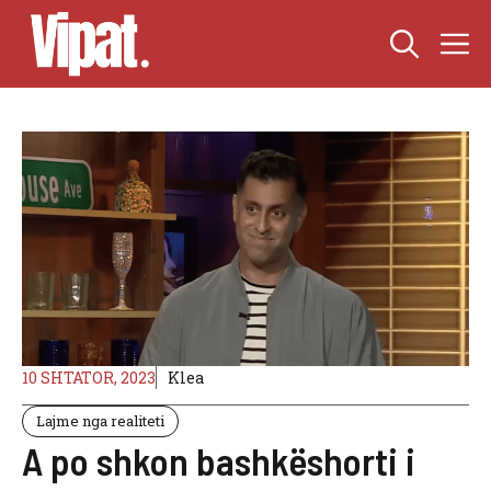
Skip
M
to
content
10 SHTATOR, 2023
Klea
Lajme nga realiteti
A po shkon bashkëshorti i