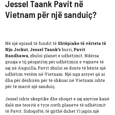
Jessel Taank Pavit në
Vietnam për një sanduiç?
Në një episod të fundit të
Shtëpiake të vërteta të
Nju Jorkut
,
Jessel Taank
‘s
burri,
Pavit
Randhawa
, zbuloi planet e udhëtimit. Ndërsa
gruaja e tij përgatitej për udhëtimin e vajzave të
saj në Anguilla, Pavit zbuloi se donte të bënte një
udhëtim vetëm në Vietnam. Një nga arsyet që ai
dha për dëshirën për të shkuar në Vietnam ishte
për të marrë një sanduiç.
Jessel ishte skeptike dhe shoqet e saj amvise kanë
dalë me teoritë e tyre rreth planeve të udhëtimit
të Pavit. Sidoqoftë, të gjithë duhet t’i japin një