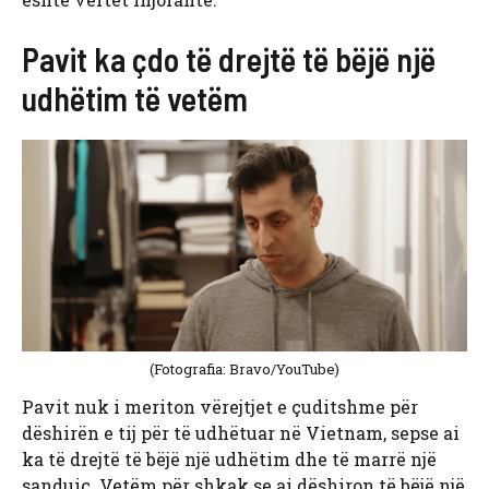
Pavit ka çdo të drejtë të bëjë një
udhëtim të vetëm
(Fotografia: Bravo/YouTube)
Pavit nuk i meriton vërejtjet e çuditshme për
dëshirën e tij për të udhëtuar në Vietnam, sepse ai
ka të drejtë të bëjë një udhëtim dhe të marrë një
sanduiç. Vetëm për shkak se ai dëshiron të bëjë një