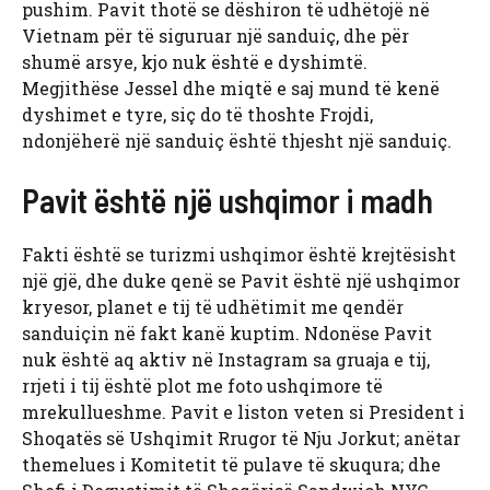
pushim. Pavit thotë se dëshiron të udhëtojë në
Vietnam për të siguruar një sanduiç, dhe për
shumë arsye, kjo nuk është e dyshimtë.
Megjithëse Jessel dhe miqtë e saj mund të kenë
dyshimet e tyre, siç do të thoshte Frojdi,
ndonjëherë një sanduiç është thjesht një sanduiç.
Pavit është një ushqimor i madh
Fakti është se turizmi ushqimor është krejtësisht
një gjë, dhe duke qenë se Pavit është një ushqimor
kryesor, planet e tij të udhëtimit me qendër
sanduiçin në fakt kanë kuptim. Ndonëse Pavit
nuk është aq aktiv në Instagram sa gruaja e tij,
rrjeti i tij është plot me foto ushqimore të
mrekullueshme. Pavit e liston veten si President i
Shoqatës së Ushqimit Rrugor të Nju Jorkut; anëtar
themelues i Komitetit të pulave të skuqura; dhe