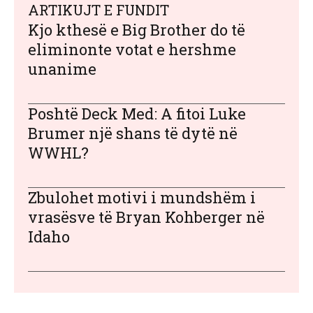
ARTIKUJT E FUNDIT
Kjo kthesë e Big Brother do të
eliminonte votat e hershme
unanime
Poshtë Deck Med: A fitoi Luke
Brumer një shans të dytë në
WWHL?
Zbulohet motivi i mundshëm i
vrasësve të Bryan Kohberger në
Idaho