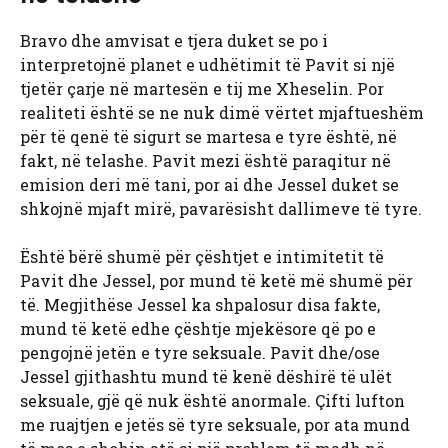
Bravo dhe amvisat e tjera duket se po i
interpretojnë planet e udhëtimit të Pavit si një
tjetër çarje në martesën e tij me Xheselin. Por
realiteti është se ne nuk dimë vërtet mjaftueshëm
për të qenë të sigurt se martesa e tyre është, në
fakt, në telashe. Pavit mezi është paraqitur në
emision deri më tani, por ai dhe Jessel duket se
shkojnë mjaft mirë, pavarësisht dallimeve të tyre.
Është bërë shumë për çështjet e intimitetit të
Pavit dhe Jessel, por mund të ketë më shumë për
të. Megjithëse Jessel ka shpalosur disa fakte,
mund të ketë edhe çështje mjekësore që po e
pengojnë jetën e tyre seksuale. Pavit dhe/ose
Jessel gjithashtu mund të kenë dëshirë të ulët
seksuale, gjë që nuk është anormale. Çifti lufton
me ruajtjen e jetës së tyre seksuale, por ata mund