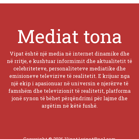
Mediat tona
Vipat është një media në internet dinamike dhe
në rritje, e kushtuar informimit dhe aktualitetit të
celebriteteve, personaliteteve mediatike dhe
emisioneve televizive të realitetit. E krijuar nga
një ekip i apasionuar në universin e njerëzve të
famshëm dhe televizionit të realitetit, platforma
jonë synon të bëhet përqëndrimi për lajme dhe
argëtim në këtë fushë.
Copyright © 2026 Vipat |
vipat@aol.com