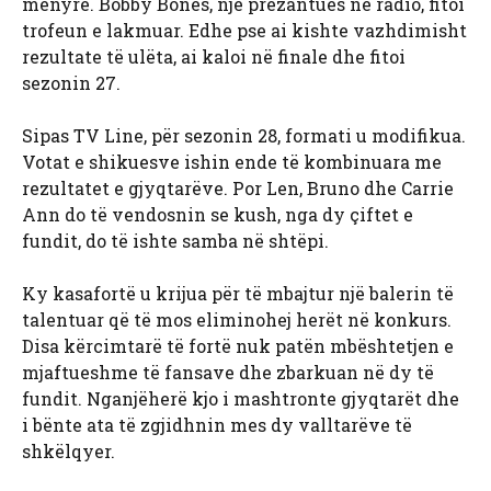
mënyrë. Bobby Bones, një prezantues në radio, fitoi
trofeun e lakmuar. Edhe pse ai kishte vazhdimisht
rezultate të ulëta, ai kaloi në finale dhe fitoi
sezonin 27.
Sipas TV Line, për sezonin 28, formati u modifikua.
Votat e shikuesve ishin ende të kombinuara me
rezultatet e gjyqtarëve. Por Len, Bruno dhe Carrie
Ann do të vendosnin se kush, nga dy çiftet e
fundit, do të ishte samba në shtëpi.
Ky kasafortë u krijua për të mbajtur një balerin të
talentuar që të mos eliminohej herët në konkurs.
Disa kërcimtarë të fortë nuk patën mbështetjen e
mjaftueshme të fansave dhe zbarkuan në dy të
fundit. Nganjëherë kjo i mashtronte gjyqtarët dhe
i bënte ata të zgjidhnin mes dy valltarëve të
shkëlqyer.