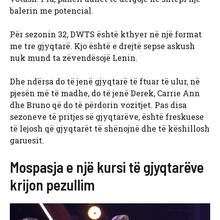
balerin me potencial.
Për sezonin 32, DWTS është kthyer në një format
me tre gjyqtarë. Kjo është e drejtë sepse askush
nuk mund ta zëvendësojë Lenin.
Dhe ndërsa do të jenë gjyqtarë të ftuar të ulur, në
pjesën më të madhe, do të jenë Derek, Carrie Ann
dhe Bruno që do të përdorin vozitjet. Pas disa
sezoneve të pritjes së gjyqtarëve, është freskuese
të lejosh që gjyqtarët të shënojnë dhe të këshillosh
garuesit.
Mospasja e një kursi të gjyqtarëve
krijon pezullim