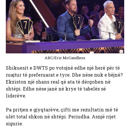
ABC/Eric McCandless
Shikuesit e DWTS po votojnë edhe një herë për të
ruajtur të preferuarat e tyre. Dhe nëse nuk e bëjnë?
Ekziston një shans real që ata të dërgohen në
shtëpi. Edhe nëse janë në krye të tabelës së
liderëve.
Pa pritjen e gjyqtarëve, çifti me rezultatin më të
ulët total shkon në shtëpi. Periudha. Asnjë rrjet
sigurie.