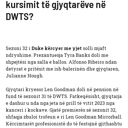
kursimit të gjyqtarëve në
DWTS?
Sezoni 32 i
Duke kërcyer me yjet
solli mjaft
ndryshime. Prezantuesja Tyra Banks doli me
shpejtësi nga salla e ballos. Alfonso Ribeiro ndan
detyrat e pritësit me ish-balerinën dhe gjyqtaren,
Julianne Hough.
Gjyqtari kryesor Len Goodman doli në pension në
fund të sezonit 31 të DWTS. Fatkeqësisht, gjyqtarja
e dashur u nda nga jeta në prill të vitit 2023 nga
kanceri i kockave. Gjatë premierës së sezonit 32,
shfaqja zbuloi trofeun e ri Len Goodman Mirrorball.
Kërcimtarët profesionistë do të festojnë gjithashtu