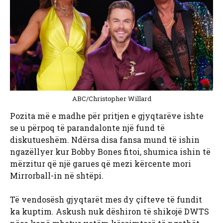
ABC/Christopher Willard
Pozita më e madhe për pritjen e gjyqtarëve ishte
se u përpoq të parandalonte një fund të
diskutueshëm. Ndërsa disa fansa mund të ishin
ngazëllyer kur Bobby Bones fitoi, shumica ishin të
mërzitur që një garues që mezi kërcente mori
Mirrorball-in në shtëpi.
Të vendosësh gjyqtarët mes dy çifteve të fundit
ka kuptim. Askush nuk dëshiron të shikojë DWTS