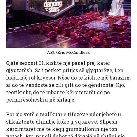
ABC/Eric McCandless
Gjatë sezonit 31, kishte një panel prej katër
gjyqtarësh. Sa i përket pritjes së gjyqtarëve, Len
luajti një rol kryesor. Nëse do të kishte një barazim,
ai do të vendoste se cili çift do të qëndronte. Kjo,
teorikisht, do të mbante kërcimtarët që po
përmirësoheshin në shfaqje.
Por ajo votë e mallkuar e tifozëve ndonjëherë u
shkaktonte dhimbje koke gjyqtarëve. Shpesh
kërcimtarët më të këqij grumbullonin një ton
votash. Pra, paneli duhet të dërgojë në shtëpi një