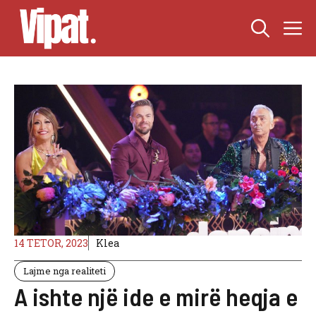
Skip
M
to
content
14 TETOR, 2023
Klea
Lajme nga realiteti
A ishte një ide e mirë heqja e