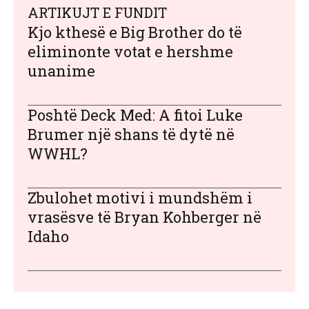
ARTIKUJT E FUNDIT
Kjo kthesë e Big Brother do të
eliminonte votat e hershme
unanime
Poshtë Deck Med: A fitoi Luke
Brumer një shans të dytë në
WWHL?
Zbulohet motivi i mundshëm i
vrasësve të Bryan Kohberger në
Idaho