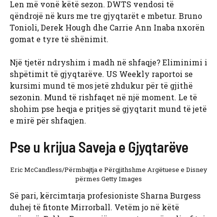
Len më vonë këtë sezon. DWTS vendosi të
qëndrojë në kurs me tre gjyqtarët e mbetur. Bruno
Tonioli, Derek Hough dhe Carrie Ann Inaba nxorën
gomat e tyre të shënimit.
Një tjetër ndryshim i madh në shfaqje? Eliminimi i
shpëtimit të gjyqtarëve. US Weekly raportoi se
kursimi mund të mos jetë zhdukur për të gjithë
sezonin. Mund të rishfaqet në një moment. Le të
shohim pse heqja e pritjes së gjyqtarit mund të jetë
e mirë për shfaqjen.
Pse u krijua Saveja e Gjyqtarëve
Eric McCandless/Përmbajtja e Përgjithshme Argëtuese e Disney
përmes Getty Images
Së pari, kërcimtarja profesioniste Sharna Burgess
duhej të fitonte Mirrorball. Vetëm jo në këtë