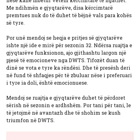
nëse kanë mbetur vetëm kërcimtarë të ngathët.
Me ndihmën e gjyqtarëve, disa kërcimtarë
premtues nuk do të duhet të bëjnë vals para kohës
së tyre.
Por unë mendoj se heqja e pritjes së gjyqtarëve
ishte një ide e mirë për sezonin 32. Ndërsa ruajtja e
gjyqtarëve funksionon, ajo gjithashtu largon një
pjesë të emocioneve nga DWTS. Tifozët duan të
dinë se vota e tyre ka rëndësi. Dhe të presësh deri
në fund të shfaqjes për të zbuluar nëse i preferuari
i tyre ia doli, është emocionuese.
Mendoj se ruajtja e gjyqtarëve duhet të përdoret
sërish në sezonin e ardhshëm. Por tani për tani, le
të jetojmë në avantazh dhe të shohim se kush
triumfon në DWTS.