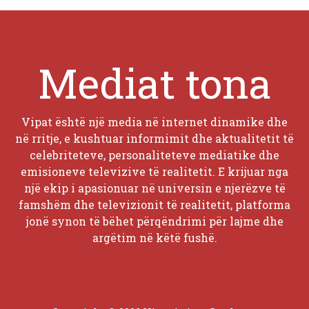
Mediat tona
Vipat është një media në internet dinamike dhe
në rritje, e kushtuar informimit dhe aktualitetit të
celebriteteve, personaliteteve mediatike dhe
emisioneve televizive të realitetit. E krijuar nga
një ekip i apasionuar në universin e njerëzve të
famshëm dhe televizionit të realitetit, platforma
jonë synon të bëhet përqëndrimi për lajme dhe
argëtim në këtë fushë.