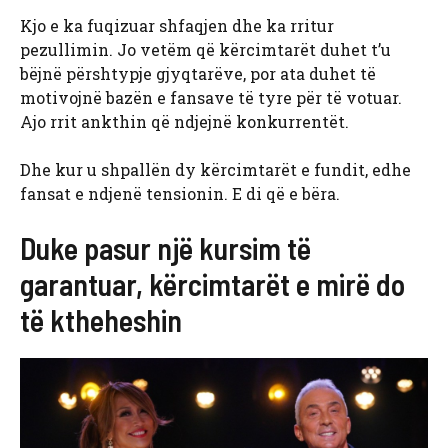
Kjo e ka fuqizuar shfaqjen dhe ka rritur
pezullimin. Jo vetëm që kërcimtarët duhet t’u
bëjnë përshtypje gjyqtarëve, por ata duhet të
motivojnë bazën e fansave të tyre për të votuar.
Ajo rrit ankthin që ndjejnë konkurrentët.
Dhe kur u shpallën dy kërcimtarët e fundit, edhe
fansat e ndjenë tensionin. E di që e bëra.
Duke pasur një kursim të
garantuar, kërcimtarët e mirë do
të ktheheshin