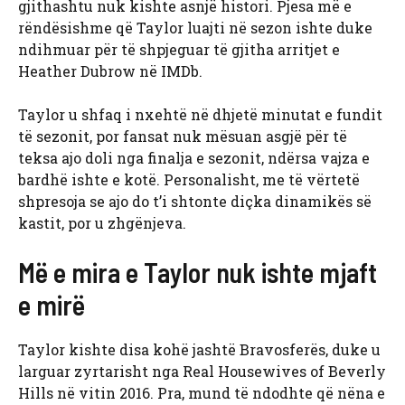
gjithashtu nuk kishte asnjë histori. Pjesa më e
rëndësishme që Taylor luajti në sezon ishte duke
ndihmuar për të shpjeguar të gjitha arritjet e
Heather Dubrow në IMDb.
Taylor u shfaq i nxehtë në dhjetë minutat e fundit
të sezonit, por fansat nuk mësuan asgjë për të
teksa ajo doli nga finalja e sezonit, ndërsa vajza e
bardhë ishte e kotë. Personalisht, me të vërtetë
shpresoja se ajo do t’i shtonte diçka dinamikës së
kastit, por u zhgënjeva.
Më e mira e Taylor nuk ishte mjaft
e mirë
Taylor kishte disa kohë jashtë Bravosferës, duke u
larguar zyrtarisht nga Real Housewives of Beverly
Hills në vitin 2016. Pra, mund të ndodhte që nëna e