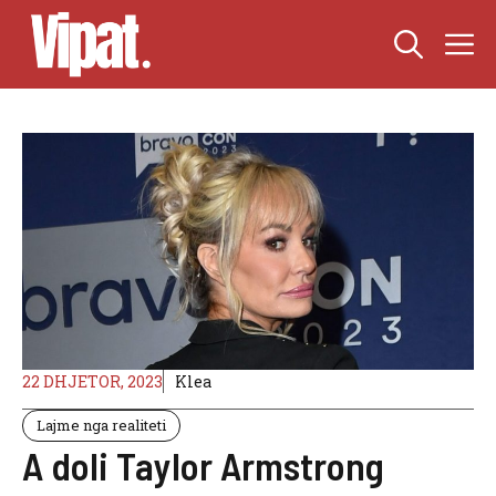
Skip
M
to
content
22 DHJETOR, 2023
Klea
Lajme nga realiteti
A doli Taylor Armstrong