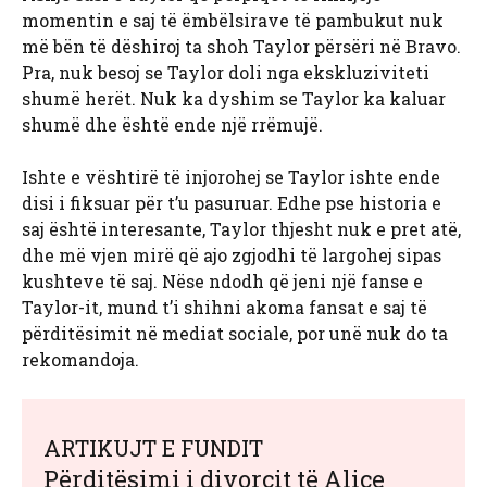
momentin e saj të ëmbëlsirave të pambukut nuk
më bën të dëshiroj ta shoh Taylor përsëri në Bravo.
Pra, nuk besoj se Taylor doli nga ekskluziviteti
shumë herët. Nuk ka dyshim se Taylor ka kaluar
shumë dhe është ende një rrëmujë.
Ishte e vështirë të injorohej se Taylor ishte ende
disi i fiksuar për t’u pasuruar. Edhe pse historia e
saj është interesante, Taylor thjesht nuk e pret atë,
dhe më vjen mirë që ajo zgjodhi të largohej sipas
kushteve të saj. Nëse ndodh që jeni një fanse e
Taylor-it, mund t’i shihni akoma fansat e saj të
përditësimit në mediat sociale, por unë nuk do ta
rekomandoja.
ARTIKUJT E FUNDIT
Përditësimi i divorcit të Alice