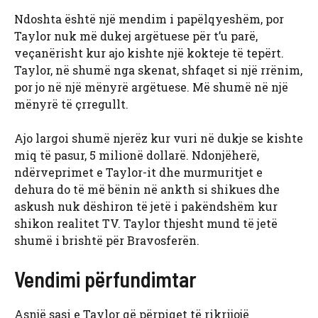
Ndoshta është një mendim i papëlqyeshëm, por
Taylor nuk më dukej argëtuese për t’u parë,
veçanërisht kur ajo kishte një kokteje të tepërt.
Taylor, në shumë nga skenat, shfaqet si një rrënim,
por jo në një mënyrë argëtuese. Më shumë në një
mënyrë të çrregullt.
Ajo largoi shumë njerëz kur vuri në dukje se kishte
miq të pasur, 5 milionë dollarë. Ndonjëherë,
ndërveprimet e Taylor-it dhe murmuritjet e
dehura do të më bënin në ankth si shikues dhe
askush nuk dëshiron të jetë i pakëndshëm kur
shikon realitet TV. Taylor thjesht mund të jetë
shumë i brishtë për Bravosferën.
Vendimi përfundimtar
Asnjë sasi e Taylor që përpiqet të rikrijojë