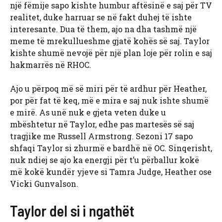
një fëmije sapo kishte humbur aftësinë e saj për TV
realitet, duke harruar se në fakt duhej të ishte
interesante. Dua të them, ajo na dha tashmë një
meme të mrekullueshme gjatë kohës së saj. Taylor
kishte shumë nevojë për një plan loje për rolin e saj
hakmarrës në RHOC.
Ajo u përpoq më së miri për të ardhur për Heather,
por për fat të keq, më e mira e saj nuk ishte shumë
e mirë. As unë nuk e gjeta veten duke u
mbështetur në Taylor, edhe pas martesës së saj
tragjike me Russell Armstrong. Sezoni 17 sapo
shfaqi Taylor si zhurmë e bardhë në OC. Sinqerisht,
nuk ndiej se ajo ka energji për t’u përballur kokë
më kokë kundër yjeve si Tamra Judge, Heather ose
Vicki Gunvalson.
Taylor del si i ngathët