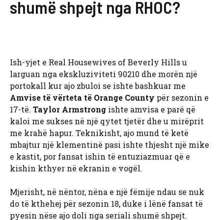
shumë shpejt nga RHOC?
Ish-yjet e Real Housewives of Beverly Hills u
larguan nga ekskluziviteti 90210 dhe morën një
portokall kur ajo zbuloi se ishte bashkuar me
Amvise të vërteta të Orange County
për sezonin e
17-të.
Taylor Armstrong
ishte amvisa e parë që
kaloi me sukses në një qytet tjetër dhe u mirëprit
me krahë hapur. Teknikisht, ajo mund të ketë
mbajtur një klementinë pasi ishte thjesht një mike
e kastit, por fansat ishin të entuziazmuar që e
kishin kthyer në ekranin e vogël.
Mjerisht, në nëntor, nëna e një fëmije ndau se nuk
do të kthehej për sezonin 18, duke i lënë fansat të
pyesin nëse ajo doli nga seriali shumë shpejt.