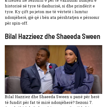
kthehen në Sezonin 9 për të vazhduar ndarjen e
historisë së tyre të dashurisë, si dhe prindërit e
tyre. Ky çift po jeton me të vërtetë i lumtur
ndonjëherë, gjë që i bën ata përshtatjen e përsosur
për spin-off.
Bilal Hazzieez dhe Shaeeda Sween
Bilal Hazziez dhe Shaeeda Sween u panë për herë
të fundit për fat të mirë ndonjëherë? Sezoni 7.