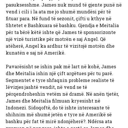
pasuksesshme. James nuk mund të gjente punë në
vend i cili i la ata me jo shumë mundësi për të
fituar para. Në fund të sezonit, çifti u kthye në
Shtetet e Bashkuara së bashku. Gjendja e Meitalia
për ta bërë këtë ishte që James të sponsorizonte
një vizë turistike për motrën e saj Angel. Që
atëherë, Angel ka ardhur të vizitojë motrën dhe
kunatën e saj në Amerikë.
Pavarësisht se ishin pak më lart në kohë, James
dhe Meitalia ishin një çift argëtues për tu parë.
Segmentet e tyre shfaqnin probleme realiste të
lëvizjes jashtë vendit, në vend se të
përqendroheshin vetëm në dramë. Në anën tjetër,
James dhe Meitalia filmuan kryesisht në
Indonezi. Sidoqoftë, do të ishte interesante të
shihnim më shumë jetën e tyre në Amerikë së
bashku për fat të mirë ndonjëherë?. Ndërsa ata