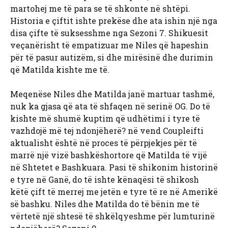
martohej me të para se të shkonte në shtëpi.
Historia e çiftit ishte prekëse dhe ata ishin një nga
disa çifte të suksesshme nga Sezoni 7. Shikuesit
veçanërisht të empatizuar me Niles që hapeshin
për të pasur autizëm, si dhe mirësinë dhe durimin
që Matilda kishte me të.
Meqenëse Niles dhe Matilda janë martuar tashmë,
nuk ka gjasa që ata të shfaqen në serinë OG. Do të
kishte më shumë kuptim që udhëtimi i tyre të
vazhdojë më tej ndonjëherë? në vend Coupleifti
aktualisht është në proces të përpjekjes për të
marrë një vizë bashkëshortore që Matilda të vijë
në Shtetet e Bashkuara. Pasi të shikonim historinë
e tyre në Ganë, do të ishte kënaqësi të shikosh
këtë çift të merrej me jetën e tyre të re në Amerikë
së bashku. Niles dhe Matilda do të bënin me të
vërtetë një shtesë të shkëlqyeshme për lumturinë