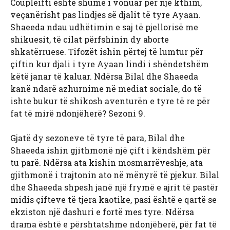
Coupleifti është shumë i vonuar për një kthim,
veçanërisht pas lindjes së djalit të tyre Ayaan.
Shaeeda ndau udhëtimin e saj të pjellorisë me
shikuesit, të cilat përfshinin dy aborte
shkatërruese. Tifozët ishin përtej të lumtur për
çiftin kur djali i tyre Ayaan lindi i shëndetshëm
këtë janar të kaluar. Ndërsa Bilal dhe Shaeeda
kanë ndarë azhurnime në mediat sociale, do të
ishte bukur të shikosh aventurën e tyre të re për
fat të mirë ndonjëherë? Sezoni 9.
Gjatë dy sezoneve të tyre të para, Bilal dhe
Shaeeda ishin gjithmonë një çift i këndshëm për
tu parë. Ndërsa ata kishin mosmarrëveshje, ata
gjithmonë i trajtonin ato në mënyrë të pjekur. Bilal
dhe Shaeeda shpesh janë një frymë e ajrit të pastër
midis çifteve të tjera kaotike, pasi është e qartë se
ekziston një dashuri e fortë mes tyre. Ndërsa
drama është e përshtatshme ndonjëherë, për fat të