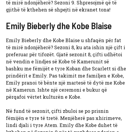
të mirë ndonjëherë? Sezoni 9. Shpresojmë që të
gjithë të kthehen së shpejti në ekranet tona!
Emily Bieberly dhe Kobe Blaise
Emily Bieberly dhe Kobe Blaise u shfaqën për fat
të mirë ndonjëherë? Sezoni 8, ku ata ishin një çift i
preferuar për tifozët. Gjatë sezonit 8, çifti udhëtoi
në vendin e lindjes së Kobe të Kamerunit së
bashku me fëmijët e tyre Koban dhe Scarlett si dhe
prindërit e Emily. Pas takimit me familjen e Kobe,
Emily pranoi të bënte një martesë të dytë me Kobe
në Kamerun. Ishte një ceremoni e bukur që
përqafoi vërtet kulturën e Kobe.
Në fund të sezonit, çifti zbuloi se po prisnin
fëmijën e tyre të tretë. Menjëherë pas xhirimeve,
lindi djali i tyre Atem. Emily dhe Kobe duhet të