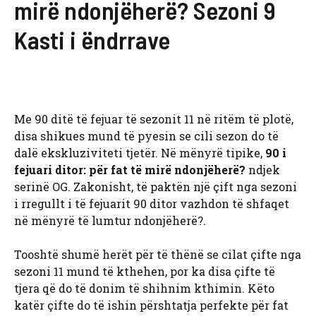
mirë ndonjëherë? Sezoni 9
Kasti i ëndrrave
Me 90 ditë të fejuar të sezonit 11 në ritëm të plotë,
disa shikues mund të pyesin se cili sezon do të
dalë ekskluziviteti tjetër. Në mënyrë tipike,
90 i
fejuari ditor: për fat të mirë ndonjëherë?
ndjek
serinë OG. Zakonisht, të paktën një çift nga sezoni
i rregullt i të fejuarit 90 ditor vazhdon të shfaqet
në mënyrë të lumtur ndonjëherë?.
Tooshtë shumë herët për të thënë se cilat çifte nga
sezoni 11 mund të kthehen, por ka disa çifte të
tjera që do të donim të shihnim kthimin. Këto
katër çifte do të ishin përshtatja perfekte për fat