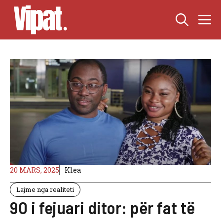
Skip
M
to
content
20 MARS, 2025
Klea
Lajme nga realiteti
90 i fejuari ditor: për fat të