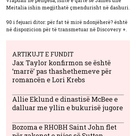
vrapuan në pengesa, ishte e qartë se James dhe
Meitalia ishin megjithatë çmendurisht në dashuri.
90 i fejuari ditor: për fat të mirë ndonjëherë? është
në dispozicion për të transmetuar në Discovery +.
ARTIKUJT E FUNDIT
Jax Taylor konfirmon se është
‘marrë’ pas thashethemeve për
romancën e Lori Krebs
Allie Eklund e dinastisë McBee e
dalluar me yllin e bukurisë jugore
Bozoma e RHOBH Saint John flet
për zakonet e pijes së Sutton