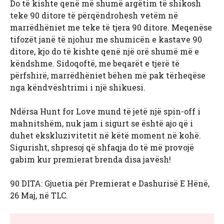
Do të kishte qenë më shumë argëtim të shikosh
teke 90 ditore të përqëndrohesh vetëm në
marrëdhëniet me teke të tjera 90 ditore. Meqenëse
tifozët janë të njohur me shumicën e kastave 90
ditore, kjo do të kishte qenë një orë shumë më e
këndshme. Sidoqoftë, me beqarët e tjerë të
përfshirë, marrëdhëniet bëhen më pak tërheqëse
nga këndvështrimi i një shikuesi.
Ndërsa Hunt for Love mund të jetë një spin-off i
mahnitshëm, nuk jam i sigurt se është ajo që i
duhet ekskluzivitetit në këtë moment në kohë.
Sigurisht, shpresoj që shfaqja do të më provojë
gabim kur premierat brenda disa javësh!
90 DITA: Gjuetia për Premierat e Dashurisë E Hënë,
26 Maj, në TLC.