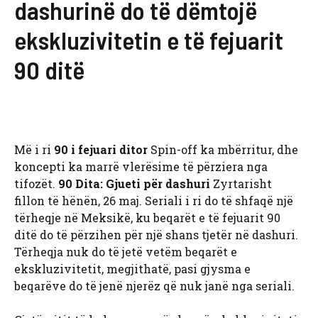
dashurinë do të dëmtojë
ekskluzivitetin e të fejuarit
90 ditë
Më i ri
90 i fejuari ditor
Spin-off ka mbërritur, dhe
koncepti ka marrë vlerësime të përziera nga
tifozët.
90 Dita: Gjueti për dashuri
Zyrtarisht
fillon të hënën, 26 maj. Seriali i ri do të shfaqë një
tërheqje në Meksikë, ku beqarët e të fejuarit 90
ditë do të përzihen për një shans tjetër në dashuri.
Tërheqja nuk do të jetë vetëm beqarët e
ekskluzivitetit, megjithatë, pasi gjysma e
beqarëve do të jenë njerëz që nuk janë nga seriali.