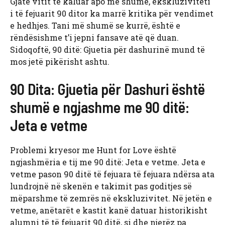
Gjatë vitit të kaluar apo më shumë, ekskluziviteti
i të fejuarit 90 ditor ka marrë kritika për vendimet
e hedhjes. Tani më shumë se kurrë, është e
rëndësishme t’i jepni fansave atë që duan.
Sidoqoftë, 90 ditë: Gjuetia për dashurinë mund të
mos jetë pikërisht ashtu.
90 Dita: Gjuetia për Dashuri është
shumë e ngjashme me 90 ditë:
Jeta e vetme
Problemi kryesor me Hunt for Love është
ngjashmëria e tij me 90 ditë: Jeta e vetme. Jeta e
vetme pason 90 ditë të fejuara të fejuara ndërsa ata
lundrojnë në skenën e takimit pas goditjes së
mëparshme të zemrës në ekskluzivitet. Në jetën e
vetme, anëtarët e kastit kanë datuar historikisht
alumni të të fejuarit 90 ditë, si dhe njerëz pa