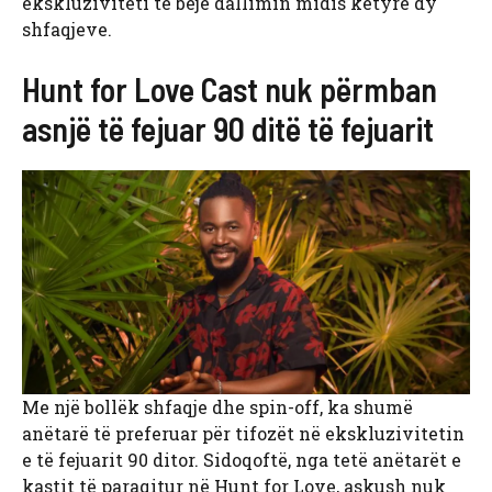
ekskluziviteti të bëjë dallimin midis këtyre dy
shfaqjeve.
Hunt for Love Cast nuk përmban
asnjë të fejuar 90 ditë të fejuarit
Me një bollëk shfaqje dhe spin-off, ka shumë
anëtarë të preferuar për tifozët në ekskluzivitetin
e të fejuarit 90 ditor. Sidoqoftë, nga tetë anëtarët e
kastit të paraqitur në Hunt for Love, askush nuk