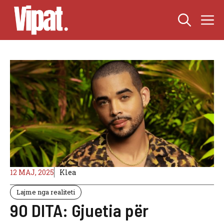
Skip
M
to
content
12 MAJ, 2025
Klea
Lajme nga realiteti
90 DITA: Gjuetia për