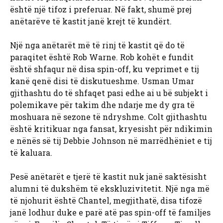
është një tifoz i preferuar. Në fakt, shumë prej
anëtarëve të kastit janë krejt të kundërt.
Një nga anëtarët më të rinj të kastit që do të
paraqitet është Rob Warne. Rob kohët e fundit
është shfaqur në disa spin-off, ku veprimet e tij
kanë qenë disi të diskutueshme. Usman Umar
gjithashtu do të shfaqet pasi edhe ai u bë subjekt i
polemikave për takim dhe ndarje me dy gra të
moshuara në sezone të ndryshme. Colt gjithashtu
është kritikuar nga fansat, kryesisht për ndikimin
e nënës së tij Debbie Johnson në marrëdhëniet e tij
të kaluara.
Pesë anëtarët e tjerë të kastit nuk janë saktësisht
alumni të dukshëm të ekskluzivitetit. Një nga më
të njohurit është Chantel, megjithatë, disa tifozë
janë lodhur duke e parë atë pas spin-off të familjes