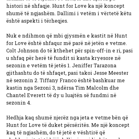
histori në shfaqje. Hunt for Love ka një koncept
shumë të ngjashëm. Dallimi i vetëm i vërtetë këtu
është aspekti i tërheqjes.
Nuk e ndihmon që mbi gjysmën e kastit në Hunt
for Love është shfaqur më parë në jetën e vetme.
Colt Johnson do të kthehet për spin-off-in e ri, pasi
u shfaq për herë të fundit si kasta kryesore në
sezonin e vetëm të jetës 1. Jeniffer Tarazona
gjithashtu do të shfaqet, pasi takoi Jesse Meester
në sezonin 2. Tiffany Franco është bashkuar me
kastin nga Sezoni 3, ndërsa Tim Malcolm dhe
Chantel Everett të dy u luajtën së fundmi në
sezonin 4.
Hedhja kaq shumë njerëz nga jeta e vetme bën që
Hunt for Love të duket përsëritës. Me një koncept
kaq të ngjashëm, do të jetë e vështirë që