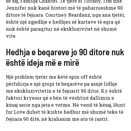
së saj, Familja Chantel. Të tjerë si Tiffany, Tim dhe
Jennifer nuk kanë histori më të paharrueshme 90
ditore të fejuara. Courtney Reardanz, nga ana tjetër,
është një zgjedhje e hedhjes së kartave të egra që
nuk është paraqitur në ekskluzivitet në shumë
vite.
Hedhja e beqareve jo 90 ditore nuk
është ideja më e mirë
Një problem tjetër me këtë spin-off është
përfshirja e një grupi të beqarëve pa asnjë lidhje
me ekskluzivitetin e të fejuarit 90 ditor. Ky është
faktori kryesor që e bën të vështirë dallimin e
kësaj serie nga jeta e vetme. Në vend të kësaj, Hunt
for Love duhet të kishte hedhur më shumë teke të
fejuara 90 ditë, në krahasim me ato të rastit.