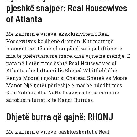
pjeshkë snajper: Real Housewives
of Atlanta
Me kalimin e viteve, ekskluziviteti i Real
Housewives ka dhënë dramën. Kur marr një
moment për të menduar për disa nga luftimet e
mia të preferuara me mace, disa vijnë në mendje. E
para në listën time është Real Housewives of
Atlanta dhe lufta midis Shereé Whitfield dhe
Kenya Moore, i njohur si Chateau Shereé vs Moore
Manor. Një tjetër përleshje e madhe ndodhi mes
Kim Zolciak dhe NeNe Leakes ndërsa ishin në
autobusin turistik të Kandi Burruss.
Dhjetë burra që qajnë: RHONJ
Me kalimin e viteve, bashkëshortët e Real