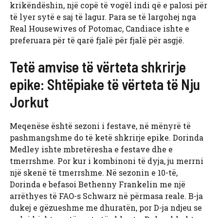
krikëndëshin, një copë të vogël indi që e palosi për
të lyer sytë e saj të lagur. Para se të largohej nga
Real Housewives of Potomac, Candiace ishte e
preferuara për të qarë fjalë për fjalë për asgjë.
Tetë amvise të vërteta shkrirje
epike: Shtëpiake të vërteta të Nju
Jorkut
Meqenëse është sezoni i festave, në mënyrë të
pashmangshme do të ketë shkrirje epike. Dorinda
Medley ishte mbretëresha e festave dhe e
tmerrshme. Por kur i kombinoni të dyja, ju merrni
një skenë të tmerrshme. Në sezonin e 10-të,
Dorinda e befasoi Bethenny Frankelin me një
arrëthyes të FAO-s Schwarz në përmasa reale. B-ja
dukej e gëzueshme me dhuratën, por D-ja ndjeu se