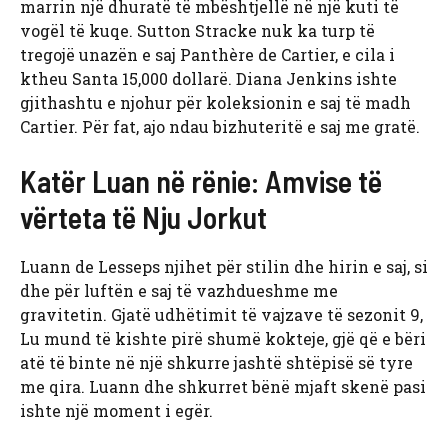
marrin një dhuratë të mbështjellë në një kuti të
vogël të kuqe. Sutton Stracke nuk ka turp të
tregojë unazën e saj Panthère de Cartier, e cila i
ktheu Santa 15,000 dollarë. Diana Jenkins ishte
gjithashtu e njohur për koleksionin e saj të madh
Cartier. Për fat, ajo ndau bizhuteritë e saj me gratë.
Katër Luan në rënie: Amvise të
vërteta të Nju Jorkut
Luann de Lesseps njihet për stilin dhe hirin e saj, si
dhe për luftën e saj të vazhdueshme me
gravitetin. Gjatë udhëtimit të vajzave të sezonit 9,
Lu mund të kishte pirë shumë kokteje, gjë që e bëri
atë të binte në një shkurre jashtë shtëpisë së tyre
me qira. Luann dhe shkurret bënë mjaft skenë pasi
ishte një moment i egër.