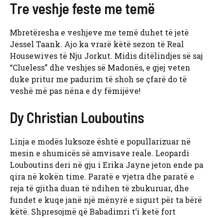
Tre veshje feste me temë
Mbretëresha e veshjeve me temë duhet të jetë
Jessel Taank. Ajo ka vrarë këtë sezon të Real
Housewives të Nju Jorkut. Midis ditëlindjes së saj
“Clueless” dhe veshjes së Madonës, e gjej veten
duke pritur me padurim të shoh se çfarë do të
veshë më pas nëna e dy fëmijëve!
Dy Christian Louboutins
Linja e modës luksoze është e popullarizuar në
mesin e shumicës së amvisave reale. Leopardi
Louboutins deri në gju i Erika Jayne jeton ende pa
qira në kokën time. Paratë e vjetra dhe paratë e
reja të gjitha duan të ndihen të zbukuruar, dhe
fundet e kuqe janë një mënyrë e sigurt për ta bërë
këtë. Shpresojmë që Babadimri t’i ketë fort