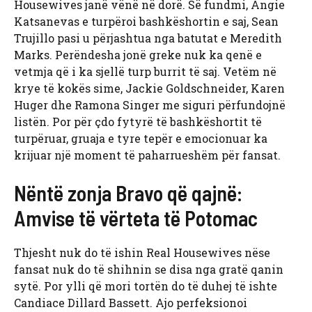
Housewives janë vënë në dorë. Së fundmi, Angie
Katsanevas e turpëroi bashkëshortin e saj, Sean
Trujillo pasi u përjashtua nga batutat e Meredith
Marks. Perëndesha jonë greke nuk ka qenë e
vetmja që i ka sjellë turp burrit të saj. Vetëm në
krye të kokës sime, Jackie Goldschneider, Karen
Huger dhe Ramona Singer me siguri përfundojnë
listën. Por për çdo fytyrë të bashkëshortit të
turpëruar, gruaja e tyre tepër e emocionuar ka
krijuar një moment të paharrueshëm për fansat.
Nëntë zonja Bravo që qajnë:
Amvise të vërteta të Potomac
Thjesht nuk do të ishin Real Housewives nëse
fansat nuk do të shihnin se disa nga gratë qanin
sytë. Por ylli që mori tortën do të duhej të ishte
Candiace Dillard Bassett. Ajo perfeksionoi