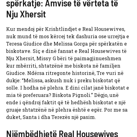
spërkatje: Amvise të vërteta të
Nju Xhersit
Kur mendoj për Krishtlindjet e Real Housewives,
nuk mund të mos kërcej tek dashuria ose urrejtja e
Teresa Giudice dhe Melissa Gorga për spërkatën e
biskotave. Siç e dinë fansat e Real Housewives të
Nju Xhersit, Missy G bëri të paimagjinueshmen
kur mbërriti, shtatzënë me biskota në familjen
Giudice. Ndërsa ritregonte historinë, Tre vuri në
dukje: “Melissa, askush nuk i preku biskotat që
solle. I hodha në plehra. E dini cilat janë biskotat e
mia të preferuara? Biskota Pignoli.” Dëgjo, unë
ende i qëndroj faktit që të hedhësh biskotat e një
gruaje shtatzënë në plehra është e egër. Por me sa
duket, Santa i dha Terezës një pasim.
Njëmbëdhjetë Real Housewives