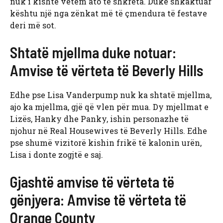
nuk i kishte vetëm ato të shkreta. Duke shkaktuar
kështu një nga zënkat më të çmendura të festave
deri më sot.
Shtatë mjellma duke notuar:
Amvise të vërteta të Beverly Hills
Edhe pse Lisa Vanderpump nuk ka shtatë mjellma,
ajo ka mjellma, gjë që vlen për mua. Dy mjellmat e
Lizës, Hanky ​​dhe Panky, ishin personazhe të
njohur në Real Housewives të Beverly Hills. Edhe
pse shumë vizitorë kishin frikë të kalonin urën,
Lisa i donte zogjtë e saj.
Gjashtë amvise të vërteta të
gënjyera: Amvise të vërteta të
Orange County