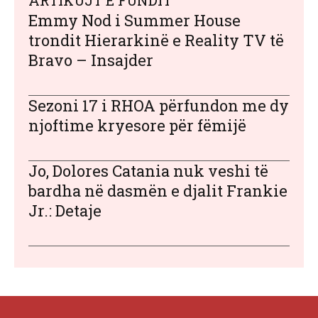
ARTIKUJT E FUNDIT
Emmy Nod i Summer House
trondit Hierarkinë e Reality TV të
Bravo – Insajder
Sezoni 17 i RHOA përfundon me dy
njoftime kryesore për fëmijë
Jo, Dolores Catania nuk veshi të
bardha në dasmën e djalit Frankie
Jr.: Detaje