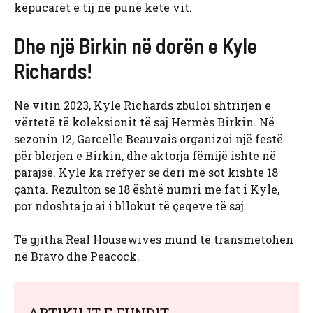
këpucarët e tij në punë këtë vit.
Dhe një Birkin në dorën e Kyle
Richards!
Në vitin 2023, Kyle Richards zbuloi shtrirjen e
vërtetë të koleksionit të saj Hermès Birkin. Në
sezonin 12, Garcelle Beauvais organizoi një festë
për blerjen e Birkin, dhe aktorja fëmijë ishte në
parajsë. Kyle ka rrëfyer se deri më sot kishte 18
çanta. Rezulton se 18 është numri me fat i Kyle,
por ndoshta jo ai i bllokut të çeqeve të saj.
Të gjitha Real Housewives mund të transmetohen
në Bravo dhe Peacock.