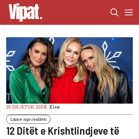
Skip
M
to
content
26 DHJETOR, 2024
Klea
Lajme nga realiteti
12 Ditët e Krishtlindjeve të