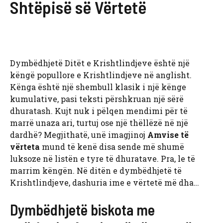
Shtëpisë së Vërtetë
Dymbëdhjetë Ditët e Krishtlindjeve është një
këngë popullore e Krishtlindjeve në anglisht.
Kënga është një shembull klasik i një kënge
kumulative, pasi teksti përshkruan një sërë
dhuratash. Kujt nuk i pëlqen mendimi për të
marrë unaza ari, turtuj ose një thëllëzë në një
dardhë? Megjithatë, unë imagjinoj
Amvise të
vërteta
mund të kenë disa sende më shumë
luksoze në listën e tyre të dhuratave. Pra, le të
marrim këngën. Në ditën e dymbëdhjetë të
Krishtlindjeve, dashuria ime e vërtetë më dha…
Dymbëdhjetë biskota me