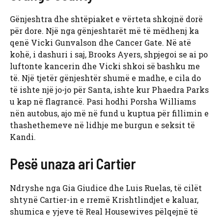
Gënjeshtra dhe shtëpiaket e vërteta shkojnë dorë
për dore. Një nga gënjeshtarët më të mëdhenj ka
qenë Vicki Gunvalson dhe Cancer Gate. Në atë
kohë, i dashuri i saj, Brooks Ayers, shpjegoi se ai po
luftonte kancerin dhe Vicki shkoi së bashku me
të. Një tjetër gënjeshtër shumë e madhe, e cila do
të ishte një jo-jo për Santa, ishte kur Phaedra Parks
u kap në flagrancë. Pasi hodhi Porsha Williams
nën autobus, ajo më në fund u kuptua për fillimin e
thashethemeve në lidhje me burgun e seksit të
Kandi.
Pesë unaza ari Cartier
Ndryshe nga Gia Giudice dhe Luis Ruelas, të cilët
shtynë Cartier-in e rremë Krishtlindjet e kaluar,
shumica e yjeve të Real Housewives pëlqejnë të