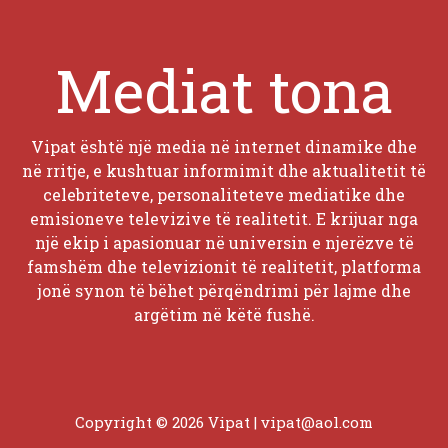
Mediat tona
Vipat është një media në internet dinamike dhe
në rritje, e kushtuar informimit dhe aktualitetit të
celebriteteve, personaliteteve mediatike dhe
emisioneve televizive të realitetit. E krijuar nga
një ekip i apasionuar në universin e njerëzve të
famshëm dhe televizionit të realitetit, platforma
jonë synon të bëhet përqëndrimi për lajme dhe
argëtim në këtë fushë.
Copyright © 2026 Vipat |
vipat@aol.com