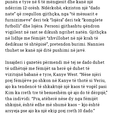
punën e tyre në 6 të mëngjesit dhe kanë një
ndërrim 12-orësh. Ndërkohë, ekziston një “dado
nate” që rregullon gjithçka, nga “të mësuarit e
furnizimeve” deri tek “lojëra” deri tek “komplete
futbolli” dhe lojëra. Personi gjithashtu qëndron
vigjilent në rast se dikush ngrihet natën. Gjithçka
në lidhje me fëmijët “zhvillohet në një krah të
dedikuar të shtëpisë”, pretendon burimi. Nannies
thuhet se kanë një ditë pushimi në javë.
Insajderi i gazetës përmendi më tej se dado duhet
të udhëtojë me fëmijët sa herë që duhet të
vizitojnë babanë e tyre, Kanye West. “Nëse njëri
prej fëmijëve po shkon në Kanye të thotë si Veriu,
ajo ka tendencë të shkaktojë një kaos të vogël pasi
Kim ka rreth tre të besueshëm që ajo do të dërgojë,”
tha individi. “Pra, atëherë nëse dy nga fëmijët
shkojnë, është edhe më shumë kaos – kjo është
arsyeja pse ajo ka një ekip prej rreth 10 dado.”