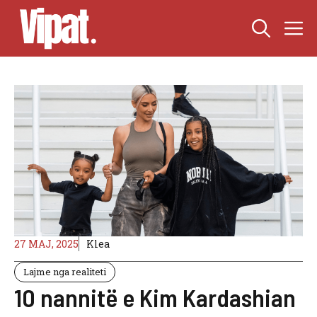
Skip
M
to
content
27 MAJ, 2025
Klea
Lajme nga realiteti
10 nannitë e Kim Kardashian