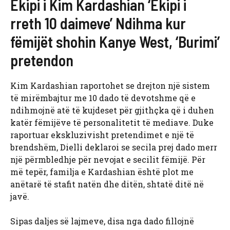
Ekipi i Kim Kardashian ‘Ekipi i
rreth 10 daimeve’ Ndihma kur
fëmijët shohin Kanye West, ‘Burimi’
pretendon
Kim Kardashian raportohet se drejton një sistem
të mirëmbajtur me 10 dado të devotshme që e
ndihmojnë atë të kujdeset për gjithçka që i duhen
katër fëmijëve të personalitetit të mediave. Duke
raportuar ekskluzivisht pretendimet e një të
brendshëm, Dielli deklaroi se secila prej dado merr
një përmbledhje për nevojat e secilit fëmijë. Për
më tepër, familja e Kardashian është plot me
anëtarë të stafit natën dhe ditën, shtatë ditë në
javë.
Sipas daljes së lajmeve, disa nga dado fillojnë