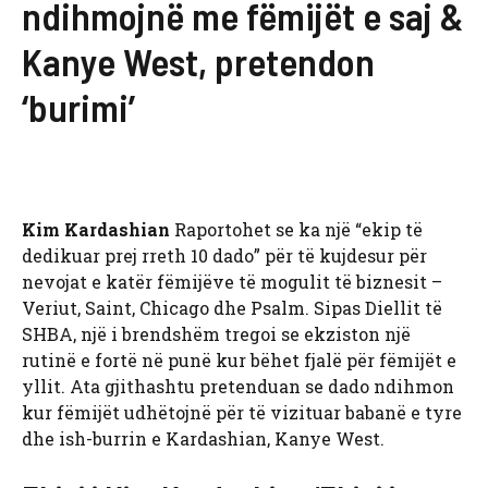
ndihmojnë me fëmijët e saj &
Kanye West, pretendon
‘burimi’
Kim Kardashian
Raportohet se ka një “ekip të
dedikuar prej rreth 10 dado” për të kujdesur për
nevojat e katër fëmijëve të mogulit të biznesit –
Veriut, Saint, Chicago dhe Psalm. Sipas Diellit të
SHBA, një i brendshëm tregoi se ekziston një
rutinë e fortë në punë kur bëhet fjalë për fëmijët e
yllit. Ata gjithashtu pretenduan se dado ndihmon
kur fëmijët udhëtojnë për të vizituar babanë e tyre
dhe ish-burrin e Kardashian, Kanye West.