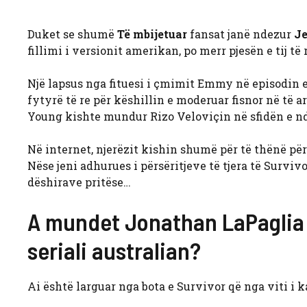
Duket se shumë
Të mbijetuar
fansat janë ndezur
Je
fillimi i versionit amerikan, po merr pjesën e tij të
Një lapsus nga fituesi i çmimit Emmy në episodin e 
fytyrë të re për këshillin e moderuar fisnor në të 
Young kishte mundur Rizo Veloviçin në sfidën e nde
Në internet, njerëzit kishin shumë për të thënë për
Nëse jeni adhurues i përsëritjeve të tjera të Surviv
dëshirave pritëse…
A mundet Jonathan LaPaglia t
seriali australian?
Ai është larguar nga bota e Survivor që nga viti i k