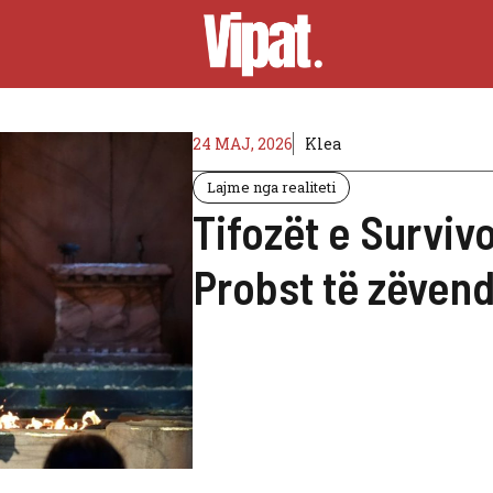
24 MAJ, 2026
Klea
Lajme nga realiteti
Tifozët e Surviv
Probst të zëvend