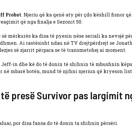
ff Probst
. Njeriu që ka qenë aty për çdo këshill fisnor q
 reagimit që nga finalja e Sezonit 50.
së mërkurës ka disa të pyesin nëse seriali ka nevojë për
ardhmen. Ai rastësisht ndau në TV drejtpërdrejt se Jonat
zjes së zjarrit përpara se të transmetohej ai moment.
 Jeff-in dhe kë do të donin të shihnin të mbushnin këpuc
or në mbarë botën, mund të njihni njeriun që kryeson list
ë presë Survivor pas largimit n
aluar, por disa fansa do të donin ta shihnin përsëri.