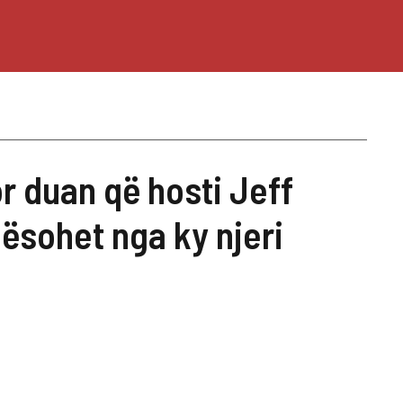
or duan që hosti Jeff
ësohet nga ky njeri