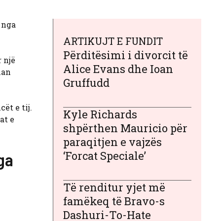
ë nga
ARTIKUJT E FUNDIT
Përditësimi i divorcit të
 një
Alice Evans dhe Ioan
han
Gruffudd
ët e tij.
Kyle Richards
at e
shpërthen Mauricio për
paraqitjen e vajzës
‘Forcat Speciale’
ga
Të renditur yjet më
famëkeq të Bravo-s
Dashuri-To-Hate