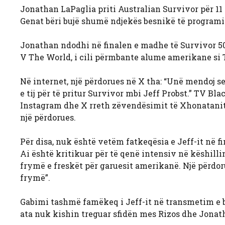
Jonathan LaPaglia priti Australian Survivor për 11 s
Genat bëri bujë shumë ndjekës besnikë të programi
Jonathan ndodhi në finalen e madhe të Survivor 50 
V The World, i cili përmbante alume amerikane si T
Në internet, një përdorues në X tha: “Unë mendoj 
e tij për të pritur Survivor mbi Jeff Probst.” TV Bl
Instagram dhe X rreth zëvendësimit të Xhonatanit të
një përdorues.
Për disa, nuk është vetëm fatkeqësia e Jeff-it në fi
Ai është kritikuar për të qenë intensiv në këshillin 
frymë e freskët për garuesit amerikanë. Një përdoru
frymë”.
Gabimi tashmë famëkeq i Jeff-it në transmetim e bë
ata nuk kishin treguar sfidën mes Rizos dhe Jonat