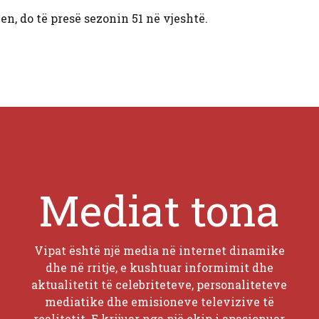
en, do të presë sezonin 51 në vjeshtë.
Mediat tona
Vipat është një media në internet dinamike
dhe në rritje, e kushtuar informimit dhe
aktualitetit të celebriteteve, personaliteteve
mediatike dhe emisioneve televizive të
realitetit. E krijuar nga një ekip i apasionuar