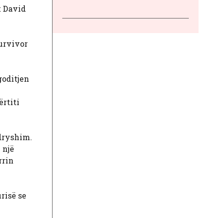
t David
Survivor
goditjen
ërtiti
ndryshim.
 një
rrin
risë se