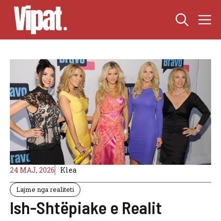
Skip
M
to
content
24 MAJ, 2026
Klea
Lajme nga realiteti
Ish-Shtëpiake e Realit