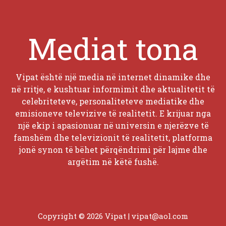
Mediat tona
Vipat është një media në internet dinamike dhe
në rritje, e kushtuar informimit dhe aktualitetit të
celebriteteve, personaliteteve mediatike dhe
emisioneve televizive të realitetit. E krijuar nga
një ekip i apasionuar në universin e njerëzve të
famshëm dhe televizionit të realitetit, platforma
jonë synon të bëhet përqëndrimi për lajme dhe
argëtim në këtë fushë.
Copyright © 2026 Vipat |
vipat@aol.com