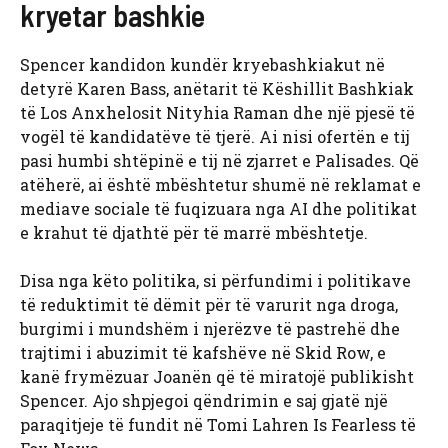
kryetar bashkie
Spencer kandidon kundër kryebashkiakut në
detyrë Karen Bass, anëtarit të Këshillit Bashkiak
të Los Anxhelosit Nityhia Raman dhe një pjesë të
vogël të kandidatëve të tjerë. Ai nisi ofertën e tij
pasi humbi shtëpinë e tij në zjarret e Palisades. Që
atëherë, ai është mbështetur shumë në reklamat e
mediave sociale të fuqizuara nga AI dhe politikat
e krahut të djathtë për të marrë mbështetje.
Disa nga këto politika, si përfundimi i politikave
të reduktimit të dëmit për të varurit nga droga,
burgimi i mundshëm i njerëzve të pastrehë dhe
trajtimi i abuzimit të kafshëve në Skid Row, e
kanë frymëzuar Joanën që të miratojë publikisht
Spencer. Ajo shpjegoi qëndrimin e saj gjatë një
paraqitjeje të fundit në Tomi Lahren Is Fearless të