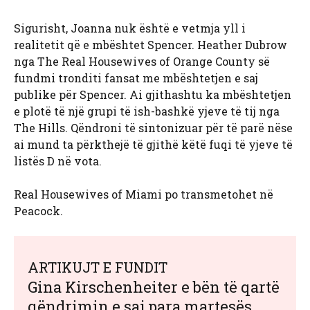
Sigurisht, Joanna nuk është e vetmja yll i
realitetit që e mbështet Spencer. Heather Dubrow
nga The Real Housewives of Orange County së
fundmi tronditi fansat me mbështetjen e saj
publike për Spencer. Ai gjithashtu ka mbështetjen
e plotë të një grupi të ish-bashkë yjeve të tij nga
The Hills. Qëndroni të sintonizuar për të parë nëse
ai mund ta përkthejë të gjithë këtë fuqi të yjeve të
listës D në vota.
Real Housewives of Miami po transmetohet në
Peacock.
ARTIKUJT E FUNDIT
Gina Kirschenheiter e bën të qartë
qëndrimin e saj para martesës