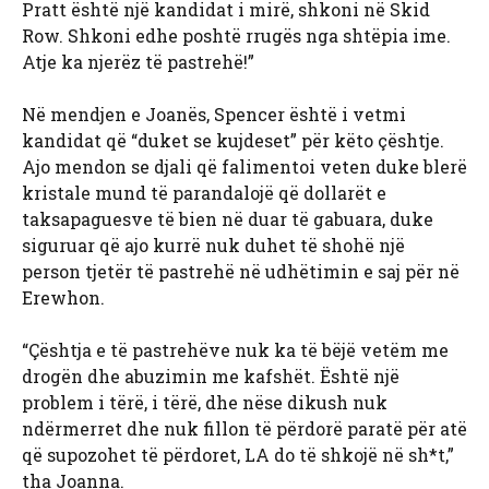
Pratt është një kandidat i mirë, shkoni në Skid
Row. Shkoni edhe poshtë rrugës nga shtëpia ime.
Atje ka njerëz të pastrehë!”
Në mendjen e Joanës, Spencer është i vetmi
kandidat që “duket se kujdeset” për këto çështje.
Ajo mendon se djali që falimentoi veten duke blerë
kristale mund të parandalojë që dollarët e
taksapaguesve të bien në duar të gabuara, duke
siguruar që ajo kurrë nuk duhet të shohë një
person tjetër të pastrehë në udhëtimin e saj për në
Erewhon.
“Çështja e të pastrehëve nuk ka të bëjë vetëm me
drogën dhe abuzimin me kafshët. Është një
problem i tërë, i tërë, dhe nëse dikush nuk
ndërmerret dhe nuk fillon të përdorë paratë për atë
që supozohet të përdoret, LA do të shkojë në sh*t,”
tha Joanna.