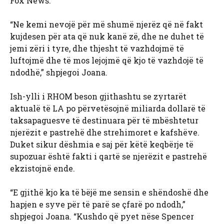
Fox News.
“Ne kemi nevojë për më shumë njerëz që në fakt
kujdesen për ata që nuk kanë zë, dhe ne duhet të
jemi zëri i tyre, dhe thjesht të vazhdojmë të
luftojmë dhe të mos lejojmë që kjo të vazhdojë të
ndodhë,” shpjegoi Joana.
Ish-ylli i RHOM beson gjithashtu se zyrtarët
aktualë të LA po përvetësojnë miliarda dollarë të
taksapaguesve të destinuara për të mbështetur
njerëzit e pastrehë dhe strehimoret e kafshëve.
Duket sikur dëshmia e saj për këtë keqbërje të
supozuar është fakti i qartë se njerëzit e pastrehë
ekzistojnë ende.
“E gjithë kjo ka të bëjë me sensin e shëndoshë dhe
hapjen e syve për të parë se çfarë po ndodh,”
shpjegoi Joana. “Kushdo që pyet nëse Spencer