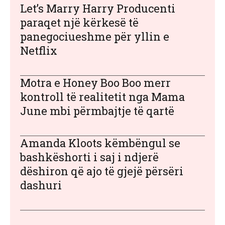
Let’s Marry Harry Producenti
paraqet një kërkesë të
panegociueshme për yllin e
Netflix
Motra e Honey Boo Boo merr
kontroll të realitetit nga Mama
June mbi përmbajtje të qartë
Amanda Kloots këmbëngul se
bashkëshorti i saj i ndjerë
dëshiron që ajo të gjejë përsëri
dashuri