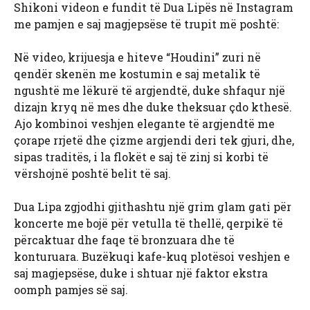
Shikoni videon e fundit të Dua Lipës në Instagram
me pamjen e saj magjepsëse të trupit më poshtë:
Në video, krijuesja e hiteve “Houdini” zuri në
qendër skenën me kostumin e saj metalik të
ngushtë me lëkurë të argjendtë, duke shfaqur një
dizajn kryq në mes dhe duke theksuar çdo kthesë.
Ajo kombinoi veshjen elegante të argjendtë me
çorape rrjetë dhe çizme argjendi deri tek gjuri, dhe,
sipas traditës, i la flokët e saj të zinj si korbi të
vërshojnë poshtë belit të saj.
Dua Lipa zgjodhi gjithashtu një grim glam gati për
koncerte me bojë për vetulla të thellë, qerpikë të
përcaktuar dhe faqe të bronzuara dhe të
konturuara. Buzëkuqi kafe-kuq plotësoi veshjen e
saj magjepsëse, duke i shtuar një faktor ekstra
oomph pamjes së saj.