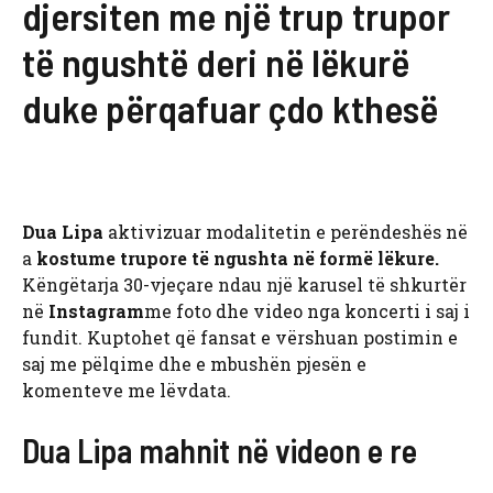
djersiten me një trup trupor
të ngushtë deri në lëkurë
duke përqafuar çdo kthesë
Dua Lipa
aktivizuar modalitetin e perëndeshës në
a
kostume trupore të ngushta në formë lëkure.
Këngëtarja 30-vjeçare ndau një karusel të shkurtër
në
Instagram
me foto dhe video nga koncerti i saj i
fundit. Kuptohet që fansat e vërshuan postimin e
saj me pëlqime dhe e mbushën pjesën e
komenteve me lëvdata.
Dua Lipa mahnit në videon e re