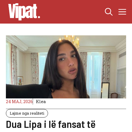
Skip
M
to
content
24 MAJ, 2026
Klea
Lajme nga realiteti
Dua Lipa i lë fansat të