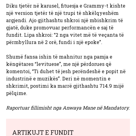
Diku tjetër në karusel, fituesja e Grammy-t kishte
një version tjetër të një trupi të shkëlqyeshëm
argjendi. Ajo gjithashtu shkroi një mbishkrim të
gjatë, duke promovuar performancën e saj të
fundit. Lipa shkroi: “2 nga vitet më të veçanta të
përmbyllura në 2 orë, fundi i një epoke”.
Shumë fansa ishin të mahnitur nga pamja e
këngëtares “levituese”, me një përdorues që
komentoi, “Ti duhet të jesh perëndeshë e popit në
industrinë e muzikës”. Deri në momentin e
shkrimit, postimi ka marrë gjithashtu 714.9 mijë
pëlqime.
Raportuar fillimisht nga Anwaya Mane në Mandatory.
ARTIKUJT E FUNDIT