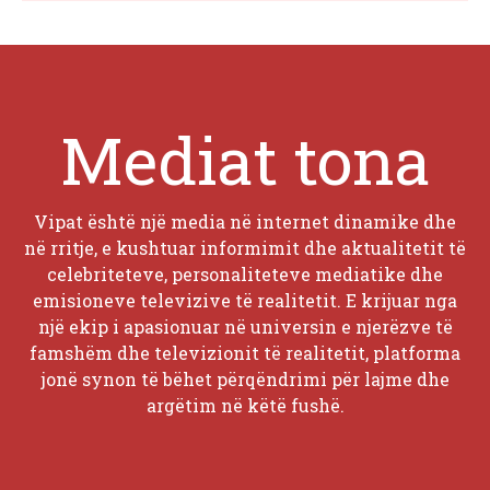
Mediat tona
Vipat është një media në internet dinamike dhe
në rritje, e kushtuar informimit dhe aktualitetit të
celebriteteve, personaliteteve mediatike dhe
emisioneve televizive të realitetit. E krijuar nga
një ekip i apasionuar në universin e njerëzve të
famshëm dhe televizionit të realitetit, platforma
jonë synon të bëhet përqëndrimi për lajme dhe
argëtim në këtë fushë.